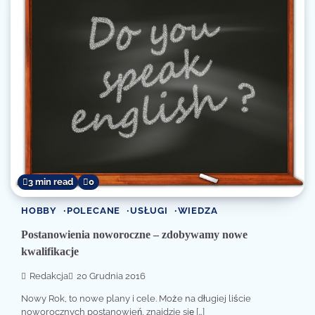
3 min read
0
HOBBY
POLECANE
USŁUGI
WIEDZA
Postanowienia noworoczne – zdobywamy nowe
kwalifikacje
Redakcja
20 Grudnia 2016
Nowy Rok, to nowe plany i cele. Może na długiej liście
noworocznych postanowień, znajdzie się […]