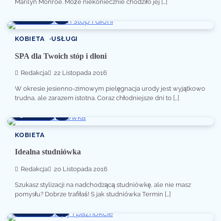
Marilyn Monroe. Może niekoniecznie chodziło jej […]
1 min read
0
KOBIETA
USŁUGI
SPA dla Twoich stóp i dłoni
Redakcja
22 Listopada 2016
W okresie jesienno-zimowym pielęgnacja urody jest wyjątkowo
trudna, ale zarazem istotna. Coraz chłodniejsze dni to […]
3 min read
0
KOBIETA
Idealna studniówka
Redakcja
20 Listopada 2016
Szukasz stylizacji na nadchodzącą studniówkę, ale nie masz
pomysłu? Dobrze trafiłaś! S jak studniówka Termin […]
2 min read
0