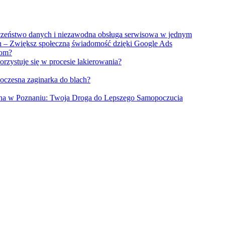
eczeństwo danych i niezawodna obsługa serwisowa w jednym
 – Zwiększ społeczną świadomość dzięki Google Ads
łom?
rzystuje się w procesie lakierowania?
czesna zaginarka do blach?
na w Poznaniu: Twoja Droga do Lepszego Samopoczucia