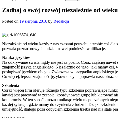
Zadbaj o swój rozwój niezależnie od wieku
Posted on
19 sierpnia 2016
by
Redakcja
Niezależnie od wieku każdy z nas czasami potrzebuje zrobić coś dla 
pozwala poznać nowych ludzi, a nawet podnieść kwalifikacje.
Nauka języków
Na odkrywanie świata nigdy nie jest za późno. Coraz częściej nawet 
znajomość języka angielskiego. Niezależnie od tego, jaki mamy ce
posługiwać językiem obcym. Zwłaszcza w przypadku angielskiego jest
Co więcej, lepsza znajomość języków obcych poprawia nasz obraz siebi
Szkolenia
Coraz więcej firm oferuje różnego typu szkolenia poprawiające funkc
łatwiej jest pracować w zespole, koordynować grupę lub kierować nią
kompromis. W ten sposób można uniknąć wielu niepotrzebnych niepor
każdej sytuacji, gdzie mamy do czynienia z ludźmi. Dzięki szkoleniom
umiejętność, dlatego poza odbyciem szkolenia trzeba nad nią stale p