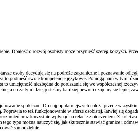
siebie. Dbałość o rozwój osobisty może przynieść szereg korzyści. Pr
starsze osoby decydują się na podróże zagraniczne i poznawanie odległy
l, warto podnieść swoje kompetencje językowe. Pomogą nam w tym róż
 to umiejętność niezbędna do poruszania się we współczesnej rzeczyw
e, a co za tym idzie, jesteśmy bardziej pewni i czujemy się lepiej za
jonowanie społeczne. Do najpopularniejszych należą przede wszystkim 
. Poprawia to też funkcjonowanie w sferze osobistej, łatwiej się doga
ozumień oraz korzystnie wpłynąć na relacje z otoczeniem. Z kolei a
 tego typu można nauczyć się, jak skutecznie stawiać granice i odmawia
racować samodzielnie.