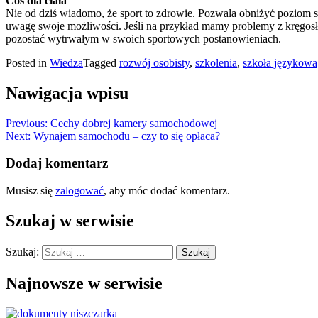
Coś dla ciała
Nie od dziś wiadomo, że sport to zdrowie. Pozwala obniżyć poziom 
uwagę swoje możliwości. Jeśli na przykład mamy problemy z kręgosłup
pozostać wytrwałym w swoich sportowych postanowieniach.
Posted in
Wiedza
Tagged
rozwój osobisty
,
szkolenia
,
szkoła językowa
Nawigacja wpisu
Previous:
Cechy dobrej kamery samochodowej
Next:
Wynajem samochodu – czy to się opłaca?
Dodaj komentarz
Musisz się
zalogować
, aby móc dodać komentarz.
Szukaj w serwisie
Szukaj:
Najnowsze w serwisie