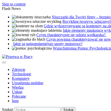
Skip to content
Flash News
Niszczarki dla Twojej firmy – bezpi
Recykling tworzyw sztucznych
Gdzie wykorzystywane są kontenery na z
Jakie elementy maskujące wyko
Czym charakteryzuje się odzież wędkarska?
Czym powinna charakteryzować się nowo
Jakie są najpopularniejsze sporty motorowe?
Wszechstronna Pomoc Psychologicz
Zdrowie
Technologie
Komputery
Urządzenia mobilne
Wiedza
Usługi
Polecane
Inne
Szukaj: