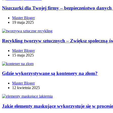
Niszczarki dla Twojej firmy – bezpieczeństwo danyc
Master Bloger
19 maja 2025
Recykling tworzyw sztucznych – Zwiększ społeczną ś
Master Bloger
15 maja 2025
Gdzie wykorzystywane są kontenery na złom?
Master Bloger
12 kwietnia 2025
Jakie elementy maskujące wykorzystuje się w procesi