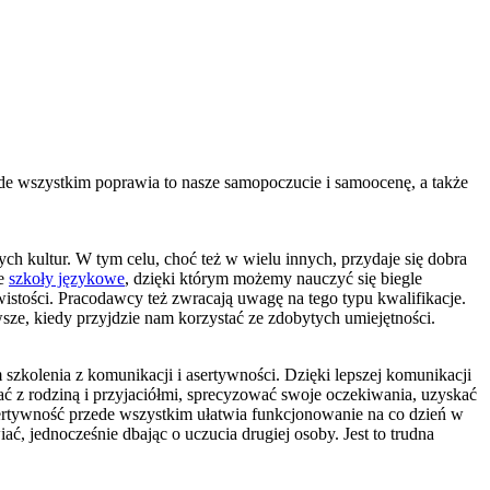
zede wszystkim poprawia to nasze samopoczucie i samoocenę, a także
ch kultur. W tym celu, choć też w wielu innych, przydaje się dobra
ne
szkoły językowe
, dzięki którym możemy nauczyć się biegle
istości. Pracodawcy też zwracają uwagę na tego typu kwalifikacje.
wsze, kiedy przyjdzie nam korzystać ze zdobytych umiejętności.
szkolenia z komunikacji i asertywności. Dzięki lepszej komunikacji
dać z rodziną i przyjaciółmi, sprecyzować swoje oczekiwania, uzyskać
sertywność przede wszystkim ułatwia funkcjonowanie na co dzień w
ć, jednocześnie dbając o uczucia drugiej osoby. Jest to trudna