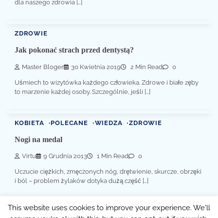
dla naszego zdrowia […]
ZDROWIE
Jak pokonać strach przed dentystą?
Master Bloger
30 Kwietnia 2019
2 Min Read
0
Uśmiech to wizytówka każdego człowieka. Zdrowe i białe zęby
to marzenie każdej osoby. Szczególnie, jeśli […]
KOBIETA
POLECANE
WIEDZA
ZDROWIE
Nogi na medal
Virtu
9 Grudnia 2013
1 Min Read
0
Uczucie ciężkich, zmęczonych nóg, drętwienie, skurcze, obrzęki
i ból – problem żylaków dotyka dużą część […]
This website uses cookies to improve your experience. We'll