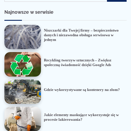
Najnowsze w serwisie
Niszczarki dla Twojej firmy – bezpieczeństwo
danych i niezawodna obsługa serwisowa w
jednym
Recykling tworzyw sztucznych – Zwiększ
społeczną świadomość dzięki Google Ads
Gdzie wykorzystywane są kontenery na złom?
Jakie elementy maskujące wykorzystuje się w
procesie lakierowania?