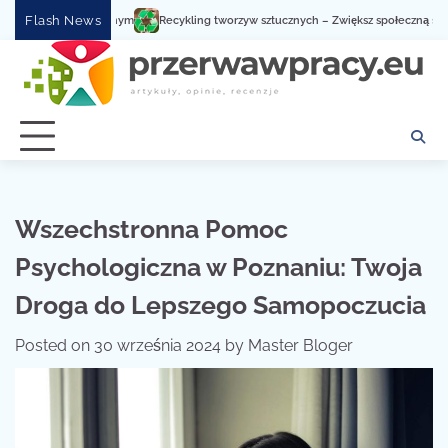
Skip
Flash News
Recykling tworzyw sztucznych – Zwiększ społeczną świadomo
to
content
Wszechstronna Pomoc
Psychologiczna w Poznaniu: Twoja
Droga do Lepszego Samopoczucia
Posted on
30 września 2024
by
Master Bloger