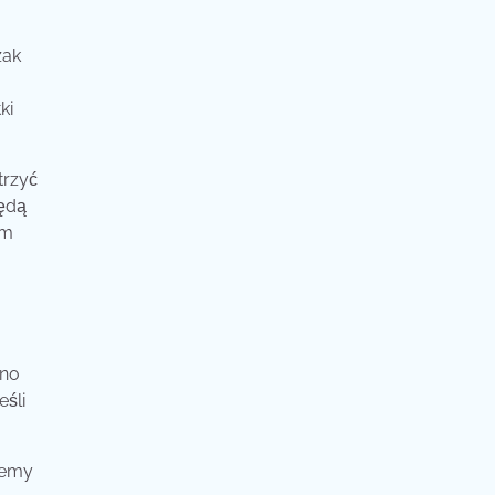
zak
ki
trzyć
będą
ym
wno
eśli
iemy