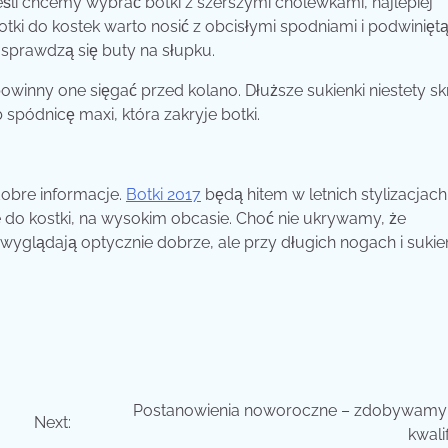
eśli chcemy wybrać botki z szerszymi cholewkami, najlepiej
otki do kostek warto nosić z obcisłymi spodniami i podwinięt
sprawdzą się buty na słupku.
 powinny one sięgać przed kolano. Dłuższe sukienki niestety sk
spódnicę maxi, która zakryje botki.
dobre informacje.
Botki 2017
będą hitem w letnich stylizacjach.
e do kostki, na wysokim obcasie. Choć nie ukrywamy, że
 wyglądają optycznie dobrze, ale przy długich nogach i suki
Postanowienia noworoczne – zdobywam
Next:
kwali