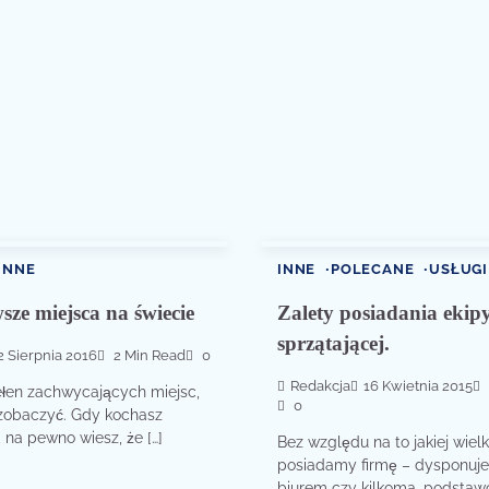
INNE
INNE
POLECANE
USŁUGI
sze miejsca na świecie
Zalety posiadania ekip
sprzątającej.
2 Sierpnia 2016
2 Min Read
0
Redakcja
16 Kwietnia 2015
ełen zachwycających miejsc,
0
 zobaczyć. Gdy kochasz
na pewno wiesz, że […]
Bez względu na to jakiej wiel
posiadamy firmę – dysponuj
biurem czy kilkoma, podstaw