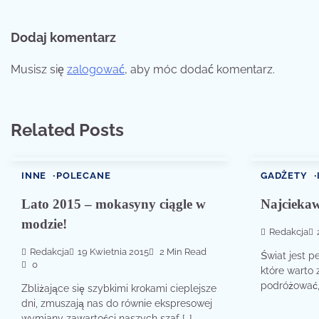
wpisu
Dodaj komentarz
Musisz się
zalogować
, aby móc dodać komentarz.
Related Posts
INNE
POLECANE
GADŻETY
Lato 2015 – mokasyny ciągle w
Najciekaw
modzie!
Redakcja
Redakcja
19 Kwietnia 2015
2 Min Read
Świat jest p
0
które warto
podróżować, 
Zbliżające się szybkimi krokami cieplejsze
dni, zmuszają nas do równie ekspresowej
wymiany zawartości naszych szaf […]