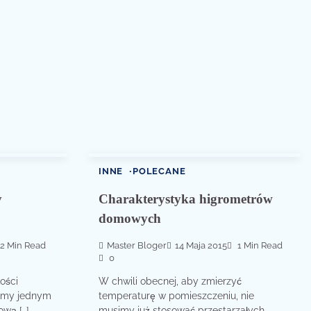
INNE
POLECANE
y
Charakterystyka higrometrów
domowych
2 Min Read
Master Bloger
14 Maja 2015
1 Min Read
0
kości
W chwili obecnej, aby zmierzyć
emy jednym
temperaturę w pomieszczeniu, nie
ową […]
musimy już stosować przestarzałych