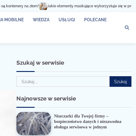
y na złom?
Jakie elementy maskujące wykorzystuje się w procesie lakiero
A MOBILNE
WIEDZA
USŁUGI
POLECANE
Szukaj w serwisie
Szukaj:
Najnowsze w serwisie
Niszczarki dla Twojej firmy –
bezpieczeństwo danych i niezawodna
obsługa serwisowa w jednym