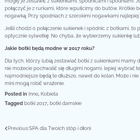
mogły je zestawić z sukienkami, spódnicami i spodniami. J
połączyć je z rurkami, które wpuścimy do butów. Krótkie b
nogawką. Przy spodniach z szerokimi nogawkami najlepiej 
Jeśli chodzi o połączenie sukienek i spódnic z botkami, to
optycznie sylwetkę. No chyba, że wybierzemy sukienkę lub 
Jakie botki będą modne w 2017 roku?
Dla tych, którzy lubią zestawiać botki z sukienkami mamy 
nie możecie pochwalić się długimi nogami, lepiej wybrać t
najmodniejsze będą te dłuższe, nawet do kolan. Może i nie
mini mogą robić wrażenie.
Posted in
Inne
,
Kobieta
Tagged
botki 2017
,
botki damskie
Nawigacja
Previous:
SPA dla Twoich stóp i dłoni