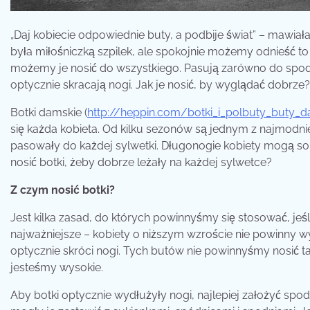
„Daj kobiecie odpowiednie buty, a podbije świat” – mawiała
była miłośniczką szpilek, ale spokojnie możemy odnieść to 
możemy je nosić do wszystkiego. Pasują zarówno do spodni, j
optycznie skracają nogi. Jak je nosić, by wyglądać dobrze?
Botki damskie (
http://heppin.com/botki_i_polbuty_buty_d
się każda kobieta. Od kilku sezonów są jednym z najmodn
pasowały do każdej sylwetki. Długonogie kobiety mogą so
nosić botki, żeby dobrze leżały na każdej sylwetce?
Z czym nosić botki?
Jest kilka zasad, do których powinnyśmy się stosować, jeśl
najważniejsze – kobiety o niższym wzroście nie powinny w
optycznie skróci nogi. Tych butów nie powinnyśmy nosić ta
jesteśmy wysokie.
Aby botki optycznie wydłużyły nogi, najlepiej założyć spo