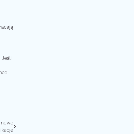
ą
racają
 Jeśli
ence
y nowe
fikacje