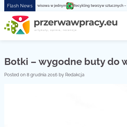
Skip
Flash News
a obsługa serwisowa w jednym
Recykling tworzyw sztucznych – Zwiększ sp
to
content
Botki – wygodne buty do 
Posted on
8 grudnia 2016
by
Redakcja