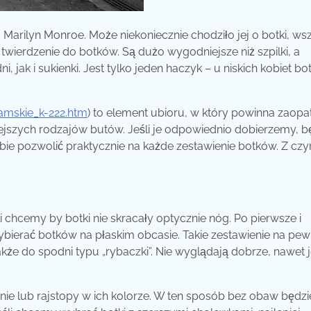
 Marilyn Monroe. Może niekoniecznie chodziło jej o botki, ws
twierdzenie do botków. Są dużo wygodniejsze niż szpilki, a
ak i sukienki. Jest tylko jeden haczyk – u niskich kobiet bot
amskie_k-222.htm
) to element ubioru, w który powinna zaopa
iejszych rodzajów butów. Jeśli je odpowiednio dobierzemy, 
bie pozwolić praktycznie na każde zestawienie botków. Z cz
i chcemy by botki nie skracały optycznie nóg. Po pierwsze i
ybierać botków na płaskim obcasie. Takie zestawienie na pe
kże do spodni typu „rybaczki”. Nie wyglądają dobrze, nawet j
dnie lub rajstopy w ich kolorze. W ten sposób bez obaw będz