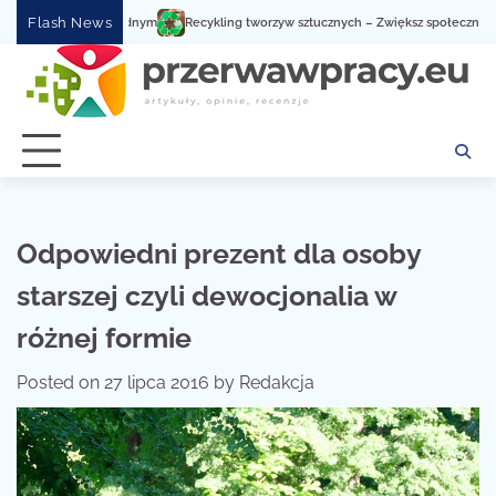
Skip
Flash News
Recykling tworzyw sztucznych – Zwiększ społeczną świado
to
content
Odpowiedni prezent dla osoby
starszej czyli dewocjonalia w
różnej formie
Posted on
27 lipca 2016
by
Redakcja