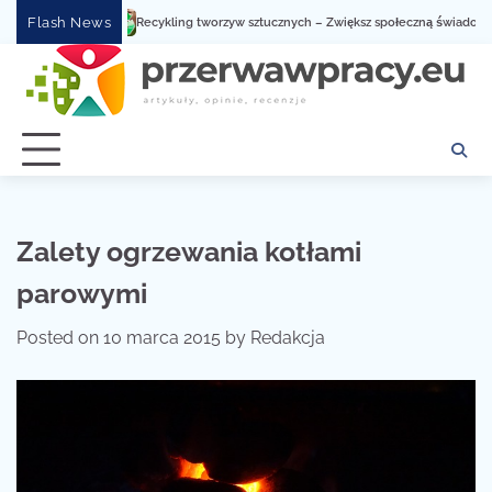
Skip
Flash News
Recykling tworzyw sztucznych – Zwiększ społeczną świadomość dz
to
content
Zalety ogrzewania kotłami
parowymi
Posted on
10 marca 2015
by
Redakcja