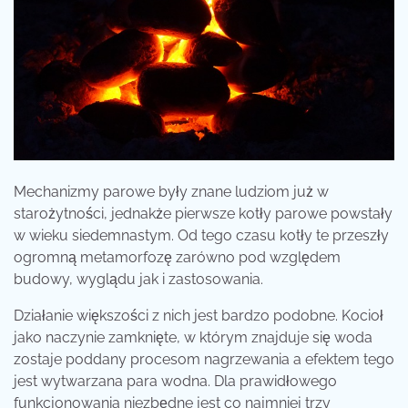
Mechanizmy parowe były znane ludziom już w
starożytności, jednakże pierwsze kotły parowe powstały
w wieku siedemnastym. Od tego czasu kotły te przeszły
ogromną metamorfozę zarówno pod względem
budowy, wyglądu jak i zastosowania.
Działanie większości z nich jest bardzo podobne. Kocioł
jako naczynie zamknięte, w którym znajduje się woda
zostaje poddany procesom nagrzewania a efektem tego
jest wytwarzana para wodna. Dla prawidłowego
funkcjonowania niezbędne jest co najmniej trzy