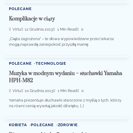
POLECANE
Komplikacje w ciąży
Virtu
12 Grudnia 2013
1 Min Read
0
„Ciąża zagrożona” – te słowa wypowiedziane przez lekarza
mogą naprawdę zaniepokoić przyszłą mamę.
POLECANE
TECHNOLOGIE
Muzyka w modnym wydaniu – słuchawki Yamaha
HPH-M82
Virtu
10 Grudnia 2013
1 Min Read
0
Yamaha prezentuje słuchawki stworzone z myślą o tych, którzy
na równi cenią wysoką jakość dźwięku, […]
KOBIETA
POLECANE
ZDROWIE