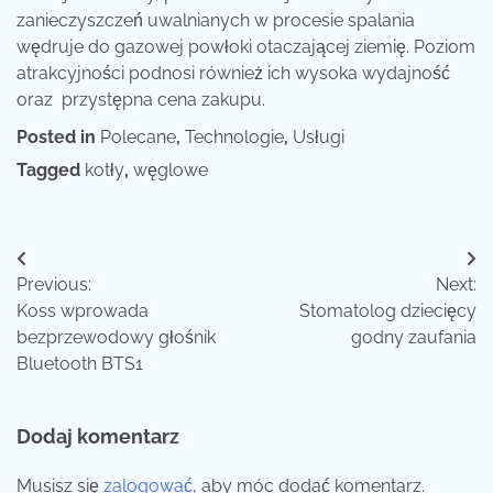
zanieczyszczeń uwalnianych w procesie spalania
wędruje do gazowej powłoki otaczającej ziemię. Poziom
atrakcyjności podnosi również ich wysoka wydajność
oraz przystępna cena zakupu.
Posted in
Polecane
,
Technologie
,
Usługi
Tagged
kotły
,
węglowe
Nawigacja
Previous:
Next:
wpisu
Koss wprowada
Stomatolog dziecięcy
bezprzewodowy głośnik
godny zaufania
Bluetooth BTS1
Dodaj komentarz
Musisz się
zalogować
, aby móc dodać komentarz.