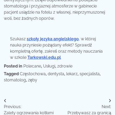
stomatologa i przyjaznej atmosferze w gabinecie
pacjent usiądzie na fotelu z własnej, nieprzymuszonej
woli, bez żadnych oporów.
Szukasz
szkoły języka angielskiego
, w której
nauka przyniesie pożądany efekt? Sprawdź
kompletną ofertę, zakreś oraz metody nauczania
w szkole
Tarkowski.edu.pl
Posted in
Polecane
,
Usługi
,
zdrowie
Tagged
Częstochowa
,
dentysta
,
lekarz
,
specjalista
,
stomatolog
,
zęby
Nawigacja
Previous:
Next:
wpisu
Zalety ogrzewania kotłami
Przebywasz za granicą