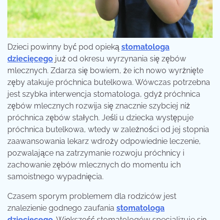
Dzieci powinny być pod opieką
stomatologa
dziecięcego
już od okresu wyrzynania się zębów
mlecznych. Zdarza się bowiem, że ich nowo wyrżnięte
zęby atakuje próchnica butelkowa. Wówczas potrzebna
jest szybka interwencja stomatologa, gdyż próchnica
zębów mlecznych rozwija się znacznie szybciej niż
próchnica zębów stałych.
Jeśli u dziecka występuje
próchnica butelkowa, wtedy w zależności od jej stopnia
zaawansowania lekarz wdroży odpowiednie leczenie,
pozwalające na zatrzymanie rozwoju próchnicy i
zachowanie zębów mlecznych do momentu ich
samoistnego wypadnięcia.
Czasem sporym problemem dla rodziców jest
znalezienie godnego zaufania
stomatologa
dziecięcego
. Większość stomatologów specjalizuje się