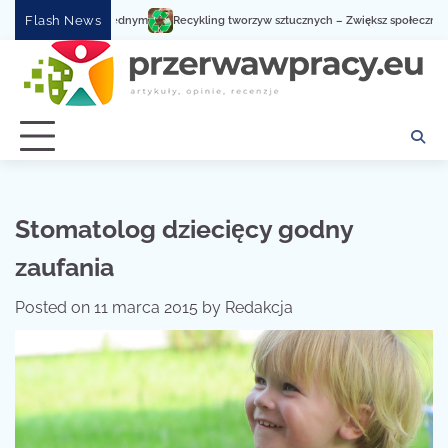
Skip
Flash News
Recykling tworzyw sztucznych – Zwiększ społeczną świadomo
to
content
Stomatolog dziecięcy godny
zaufania
Posted on
11 marca 2015
by
Redakcja