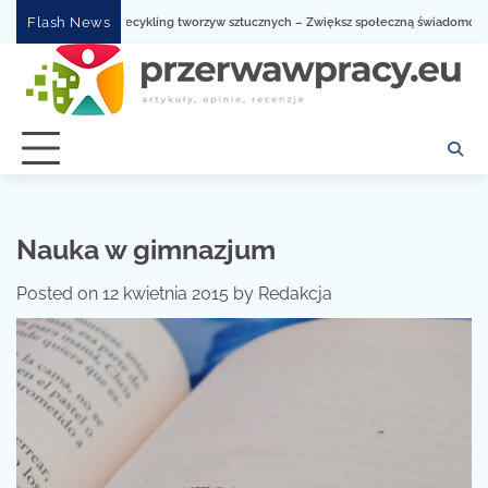
Skip
Flash News
Recykling tworzyw sztucznych – Zwiększ społeczną świadomość dzięki
to
content
Nauka w gimnazjum
Posted on
12 kwietnia 2015
by
Redakcja