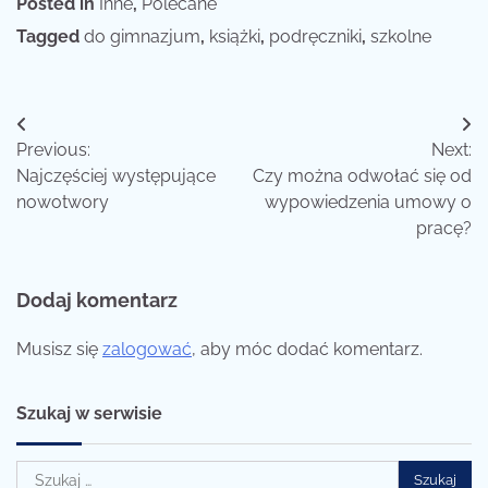
Posted in
Inne
,
Polecane
Tagged
do gimnazjum
,
książki
,
podręczniki
,
szkolne
Nawigacja
Previous:
Next:
wpisu
Najczęściej występujące
Czy można odwołać się od
nowotwory
wypowiedzenia umowy o
pracę?
Dodaj komentarz
Musisz się
zalogować
, aby móc dodać komentarz.
Szukaj w serwisie
Szukaj: