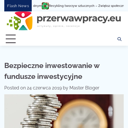
Skip
Flash News
Recykling tworzyw sztucznych – Zwiększ społeczną świado
to
content
Bezpieczne inwestowanie w
fundusze inwestycyjne
Posted on
24 czerwca 2019
by
Master Bloger