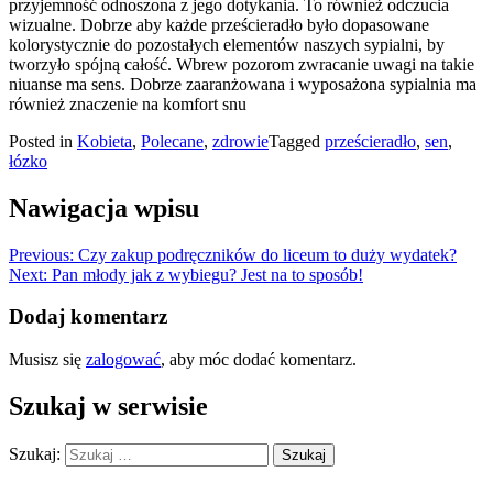
przyjemność odnoszona z jego dotykania. To również odczucia
wizualne. Dobrze aby każde prześcieradło było dopasowane
kolorystycznie do pozostałych elementów naszych sypialni, by
tworzyło spójną całość. Wbrew pozorom zwracanie uwagi na takie
niuanse ma sens. Dobrze zaaranżowana i wyposażona sypialnia ma
również znaczenie na komfort snu
Posted in
Kobieta
,
Polecane
,
zdrowie
Tagged
prześcieradło
,
sen
,
łózko
Nawigacja wpisu
Previous:
Czy zakup podręczników do liceum to duży wydatek?
Next:
Pan młody jak z wybiegu? Jest na to sposób!
Dodaj komentarz
Musisz się
zalogować
, aby móc dodać komentarz.
Szukaj w serwisie
Szukaj: