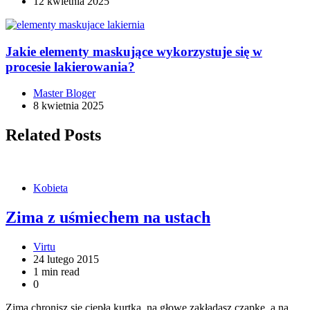
12 kwietnia 2025
Jakie elementy maskujące wykorzystuje się w
procesie lakierowania?
Master Bloger
8 kwietnia 2025
Related Posts
Kobieta
Zima z uśmiechem na ustach
Virtu
24 lutego 2015
1 min read
0
Zimą chronisz się ciepłą kurtką, na głowę zakładasz czapkę, a na