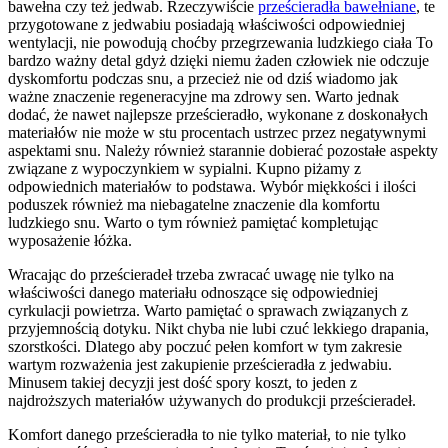
bawełna czy też jedwab. Rzeczywiście
prześcieradła bawełniane
, te
przygotowane z jedwabiu posiadają właściwości odpowiedniej
wentylacji, nie powodują choćby przegrzewania ludzkiego ciała To
bardzo ważny detal gdyż dzięki niemu żaden człowiek nie odczuje
dyskomfortu podczas snu, a przecież nie od dziś wiadomo jak
ważne znaczenie regeneracyjne ma zdrowy sen. Warto jednak
dodać, że nawet najlepsze prześcieradło, wykonane z doskonałych
materiałów nie może w stu procentach ustrzec przez negatywnymi
aspektami snu. Należy również starannie dobierać pozostałe aspekty
związane z wypoczynkiem w sypialni. Kupno piżamy z
odpowiednich materiałów to podstawa. Wybór miękkości i ilości
poduszek również ma niebagatelne znaczenie dla komfortu
ludzkiego snu. Warto o tym również pamiętać kompletując
wyposażenie łóżka.
Wracając do prześcieradeł trzeba zwracać uwagę nie tylko na
właściwości danego materiału odnoszące się odpowiedniej
cyrkulacji powietrza. Warto pamiętać o sprawach związanych z
przyjemnością dotyku. Nikt chyba nie lubi czuć lekkiego drapania,
szorstkości. Dlatego aby poczuć pełen komfort w tym zakresie
wartym rozważenia jest zakupienie prześcieradła z jedwabiu.
Minusem takiej decyzji jest dość spory koszt, to jeden z
najdroższych materiałów używanych do produkcji prześcieradeł.
Komfort danego prześcieradła to nie tylko materiał, to nie tylko