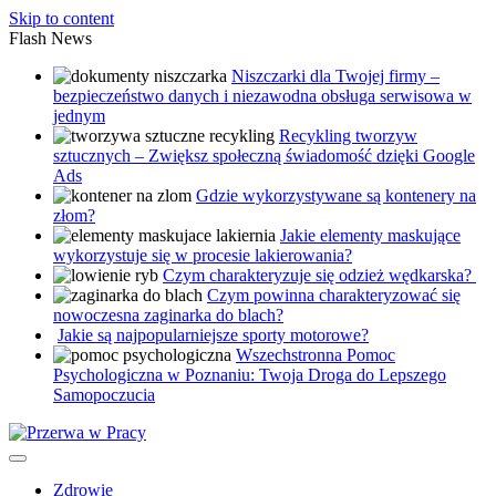
Skip to content
Flash News
Niszczarki dla Twojej firmy –
bezpieczeństwo danych i niezawodna obsługa serwisowa w
jednym
Recykling tworzyw
sztucznych – Zwiększ społeczną świadomość dzięki Google
Ads
Gdzie wykorzystywane są kontenery na
złom?
Jakie elementy maskujące
wykorzystuje się w procesie lakierowania?
Czym charakteryzuje się odzież wędkarska?
Czym powinna charakteryzować się
nowoczesna zaginarka do blach?
Jakie są najpopularniejsze sporty motorowe?
Wszechstronna Pomoc
Psychologiczna w Poznaniu: Twoja Droga do Lepszego
Samopoczucia
Zdrowie