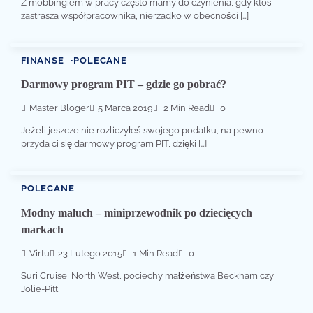
Z mobbingiem w pracy często mamy do czynienia, gdy ktoś
zastrasza współpracownika, nierzadko w obecności […]
FINANSE
POLECANE
Darmowy program PIT – gdzie go pobrać?
Master Bloger
5 Marca 2019
2 Min Read
0
Jeżeli jeszcze nie rozliczyłeś swojego podatku, na pewno
przyda ci się darmowy program PIT, dzięki […]
POLECANE
Modny maluch – miniprzewodnik po dziecięcych
markach
Virtu
23 Lutego 2015
1 Min Read
0
Suri Cruise, North West, pociechy małżeństwa Beckham czy
Jolie-Pitt