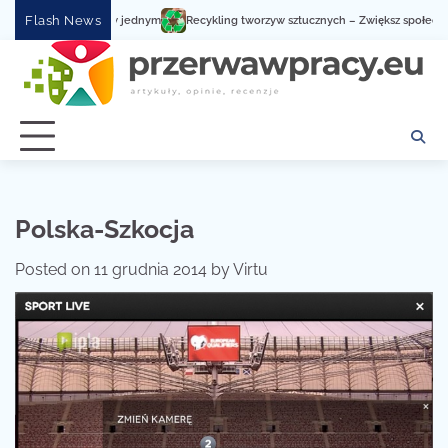
Skip
Flash News
ługa serwisowa w jednym
Recykling tworzyw sztucznych – Zwiększ społeczną świ
to
content
Polska-Szkocja
Posted on
11 grudnia 2014
by
Virtu