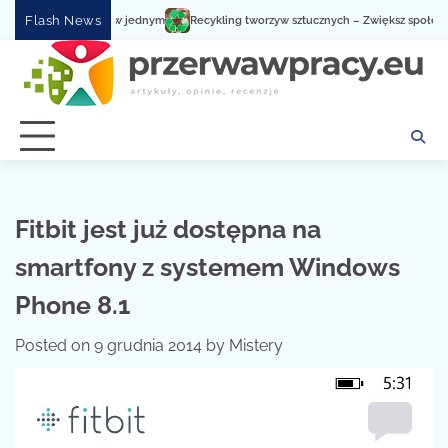
Skip
Flash News
bsługa serwisowa w jednym
Recykling tworzyw sztucznych – Zwiększ społeczną ś
to
content
Fitbit jest już dostępna na
smartfony z systemem Windows
Phone 8.1
Posted on
9 grudnia 2014
by
Mistery