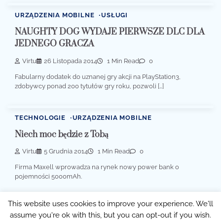
URZĄDZENIA MOBILNE
USŁUGI
NAUGHTY DOG WYDAJE PIERWSZE DLC DLA
JEDNEGO GRACZA
Virtu
26 Listopada 2014
1 Min Read
0
Fabularny dodatek do uznanej gry akcji na PlayStation3,
zdobywcy ponad 200 tytułów gry roku, pozwoli […]
TECHNOLOGIE
URZĄDZENIA MOBILNE
Niech moc będzie z Tobą
Virtu
5 Grudnia 2014
1 Min Read
0
Firma Maxell wprowadza na rynek nowy power bank o
pojemności 5000mAh.
This website uses cookies to improve your experience. We'll
assume you're ok with this, but you can opt-out if you wish.
Copyright © 2026
Przerwa w Pracy
Theme: Popular