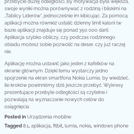
przebycie dużej odległości. By motywacja była większa,
swoje wyniki można porównywać z rodziną i bliskimi na
„Tablicy Liderów”, jednocześnie im kibicując. Za pomocą
aplikacji można również ustalić dzienny limit kalorii (w
bazie aplikacji znajduje się ponad 350 000 dań).
Aplikacja szybko obliczy, czy podczas rodzinnego
obiadu możesz sobie pozwolić na deser, czy już raczej
nie.
Aplikację można ustawić jako jeden z kafelków na
ekranie głównym. Dzięki temu wystarczy jedno
spojrzenie na ekran smartfona Nokia Lumia, by wiedzieć,
ile kroków powinniśmy dziś jeszcze przebyć. Wykresy
prezentujące przebyte odległości są czytelne i
pozwalają na wyznaczanie nowych celów do
osiągnięcia.
Posted in
Urządzenia mobilne
Tagged
8.1
,
aplikacja
,
fitbit
,
lumia
,
nokia
,
windows phone