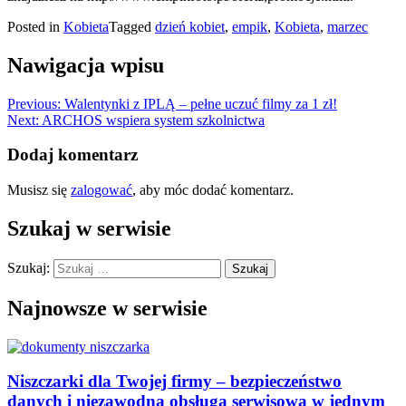
Posted in
Kobieta
Tagged
dzień kobiet
,
empik
,
Kobieta
,
marzec
Nawigacja wpisu
Previous:
Walentynki z IPLĄ – pełne uczuć filmy za 1 zł!
Next:
ARCHOS wspiera system szkolnictwa
Dodaj komentarz
Musisz się
zalogować
, aby móc dodać komentarz.
Szukaj w serwisie
Szukaj:
Najnowsze w serwisie
Niszczarki dla Twojej firmy – bezpieczeństwo
danych i niezawodna obsługa serwisowa w jednym