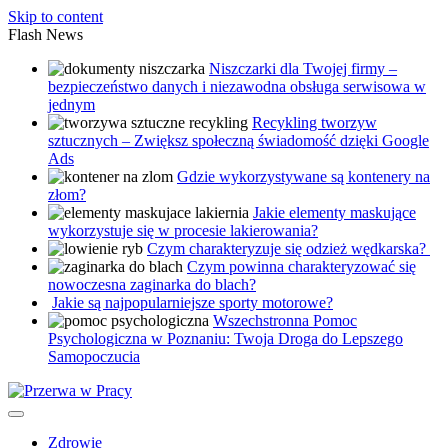
Skip to content
Flash News
Niszczarki dla Twojej firmy –
bezpieczeństwo danych i niezawodna obsługa serwisowa w
jednym
Recykling tworzyw
sztucznych – Zwiększ społeczną świadomość dzięki Google
Ads
Gdzie wykorzystywane są kontenery na
złom?
Jakie elementy maskujące
wykorzystuje się w procesie lakierowania?
Czym charakteryzuje się odzież wędkarska?
Czym powinna charakteryzować się
nowoczesna zaginarka do blach?
Jakie są najpopularniejsze sporty motorowe?
Wszechstronna Pomoc
Psychologiczna w Poznaniu: Twoja Droga do Lepszego
Samopoczucia
Zdrowie