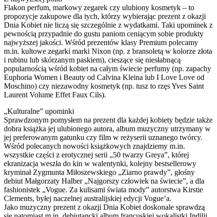
Flakon perfum, markowy zegarek czy ulubiony kosmetyk – to
propozycje zakupowe dla tych, którzy wybierając prezent z okazji
Dnia Kobiet nie liczą się szczególnie z wydatkami. Taki upominek z
pewnością przypadnie do gustu paniom ceniącym sobie produkty
najwyższej jakości. Wśród prezentów klasy Premium polecamy
m.in. kultowe zegarki marki Nixon (np. z bransoletą w kolorze złota
i rubinu lub skórzanym paskiem), cieszące się niesłabnącą
popularnością wśród kobiet na całym świecie perfumy (np. zapachy
Euphoria Women i Beauty od Calvina Kleina lub I Love Love od
Moschino) czy niezawodny kosmetyk (np. tusz to rzęs Yves Saint
Laurent Volume Effet Faux Cils).
„Kulturalne” upominki
Sprawdzonym pomysłem na prezent dla każdej kobiety będzie także
dobra książka jej ulubionego autora, album muzyczny utrzymany w
jej preferowanym gatunku czy film w reżyserii uznanego twórcy.
Wśród polecanych nowości książkowych znajdziemy m.in.
wszystkie części z erotycznej serii „50 twarzy Greya”, której
ekranizacja weszła do kin w walentynki, kolejny bestsellerowy
kryminał Zygmunta Miłoszewskiego „Ziarno prawdy”, głośny
debiut Małgorzaty Halber „Najgorszy człowiek na świecie”, a dla
fashionistek „Vogue. Za kulisami świata mody” autorstwa Kirstie
Clements, byłej naczelnej australijskiej edycji Vogue’a.
Jako muzyczny prezent z okazji Dnia Kobiet doskonale sprawdzą
się natomiast m.in. debiutancki album francuskiej wokalistki Indilii