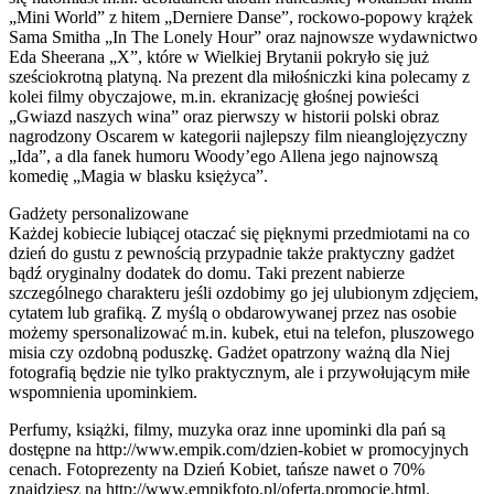
„Mini World” z hitem „Derniere Danse”, rockowo-popowy krążek
Sama Smitha „In The Lonely Hour” oraz najnowsze wydawnictwo
Eda Sheerana „X”, które w Wielkiej Brytanii pokryło się już
sześciokrotną platyną. Na prezent dla miłośniczki kina polecamy z
kolei filmy obyczajowe, m.in. ekranizację głośnej powieści
„Gwiazd naszych wina” oraz pierwszy w historii polski obraz
nagrodzony Oscarem w kategorii najlepszy film nieanglojęzyczny
„Ida”, a dla fanek humoru Woody’ego Allena jego najnowszą
komedię „Magia w blasku księżyca”.
Gadżety personalizowane
Każdej kobiecie lubiącej otaczać się pięknymi przedmiotami na co
dzień do gustu z pewnością przypadnie także praktyczny gadżet
bądź oryginalny dodatek do domu. Taki prezent nabierze
szczególnego charakteru jeśli ozdobimy go jej ulubionym zdjęciem,
cytatem lub grafiką. Z myślą o obdarowywanej przez nas osobie
możemy spersonalizować m.in. kubek, etui na telefon, pluszowego
misia czy ozdobną poduszkę. Gadżet opatrzony ważną dla Niej
fotografią będzie nie tylko praktycznym, ale i przywołującym miłe
wspomnienia upominkiem.
Perfumy, książki, filmy, muzyka oraz inne upominki dla pań są
dostępne na http://www.empik.com/dzien-kobiet w promocyjnych
cenach. Fotoprezenty na Dzień Kobiet, tańsze nawet o 70%
znajdziesz na http://www.empikfoto.pl/oferta,promocje.html.