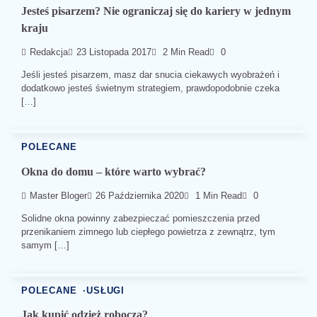
Jesteś pisarzem? Nie ograniczaj się do kariery w jednym
kraju
Redakcja
23 Listopada 2017
2 Min Read
0
Jeśli jesteś pisarzem, masz dar snucia ciekawych wyobrażeń i
dodatkowo jesteś świetnym strategiem, prawdopodobnie czeka
[…]
POLECANE
Okna do domu – które warto wybrać?
Master Bloger
26 Października 2020
1 Min Read
0
Solidne okna powinny zabezpieczać pomieszczenia przed
przenikaniem zimnego lub ciepłego powietrza z zewnątrz, tym
samym […]
POLECANE
USŁUGI
Jak kupić odzież roboczą?