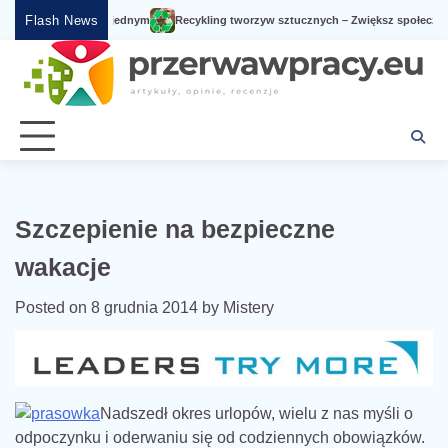
Skip
Flash News
ga serwisowa w jednym
Recykling tworzyw sztucznych – Zwiększ społeczną świ
to
content
Szczepienie na bezpieczne
wakacje
Posted on
8 grudnia 2014
by
Mistery
Nadszedł okres urlopów, wielu z nas myśli o
odpoczynku i oderwaniu się od codziennych obowiązków.