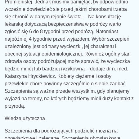
Promienistej. Jednak musimy pamiętać, by odpowiednio
wcześnie dowiedzieć się przed jakimi chorobami trzeba
się chronić w danym rejonie świata. – Na konsultację
lekarską dotyczącą bezpieczeństwa w podróży warto
zgłosić się 6 do 8 tygodni przed podróżą. Natomiast
najpóźniej 4 tygodnie przed wyjazdem. Wybór szczepień
uzależniony jest od trasy wycieczki, jej charakteru i
obecnej sytuacji epidemiologicznej. Również ogólny stan
zdrowia osoby podróżującej może sprawić, że wycieczka
będzie mniej lub bardziej ryzykowna – dodaje dr n. med.
Katarzyna Hryckiewicz. Kobiety ciężarne i osoby
przewlekle chore powinny szczególnie o siebie zadbać.
Szczepienia są ważne przede wszystkim, gdy planujemy
wyjazd na tereny, na których będziemy mieli duży kontakt z
przyrodą.
Wiedza użyteczna
Szczepienia dla podróżujących podzielić można na
obowiązkowe i zalecane. Szczepienia obowiązkowe