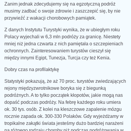
Zanim jednak zdecydujemy się na egzotyczną podróż
musimy zadbać o swoje zdrowie i zaszczepić się, by nie
przywieźć z wakacji chorobowych pamiątek.
Z danych Instytutu Turystyki wynika, że w ubiegłym roku
Polacy wyjechali w 6,3 mln podróży za granicę. Niestety
mniej niż jedna czwarta z nich pamiętała o szczepieniach
ochronnych. Zainteresowaniem turystów cieszył się
między innymi Egipt, Tunezja, Turcja czy też Kenia.
Dobry czas na profilaktykę
Statystyki pokazują, że aż 70 proc. turystów zwiedzających
rejony międzyzwrotnikowe boryka się z biegunką
podróżnych. A to tylko początek kłopotów, jakie mogą nas
dopaść podczas podróży. Na febrę każdego roku umiera
ok. 30 tys. osób. Z kolei na kleszczowe zapalenie mózgu
rocznie zapada ok. 300-330 Polaków. Gdy wyjeżdżamy w
tropikalne zakątki świata jesteśmy dużo bardziej narażeni
na różnego rodzaju choroby niż podczas podróżowania w