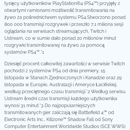
tysięcy użytkowników PlayStation®4 (PS4™) przyjęły z
otwartymi ramionami możliwość transmitowania na
żywo za pośrednictwem systemu PS4.Stworzono ponad
800 000 transmisji rozgrywek i przeszło 7,1 miliona sesji
oglądania na serwisach streamujących, Twitch i
Ustream, co w sumie dało ponad 20 milionów minut
rozgrywki transmitowanej na żywo za pomocą
systemów PS4™.*1
Dziesięć procent całkowitej zawartości w serwisie Twitch
pochodzi z systemów PS4 od dnia premiery, 15
listopada w Stanach Zjednoczonych i Kanadzie oraz 29
listopada w Europie, Australazji i Ameryce Łacińskiej,
według przeciętnego czasu transmisji.*2 Według serwisu
Ustream średni czas transmisji każdego użytkownika
wynosi 31 minut.*3 Do najpopularniejszych
transmitowanych gier zaliczają się Battlefield 4™ od
Electronic Arts Inc., Killzone™ Shadow Fall od Sony
Computer Entertainment Worldwide Studios (SCE WWS)