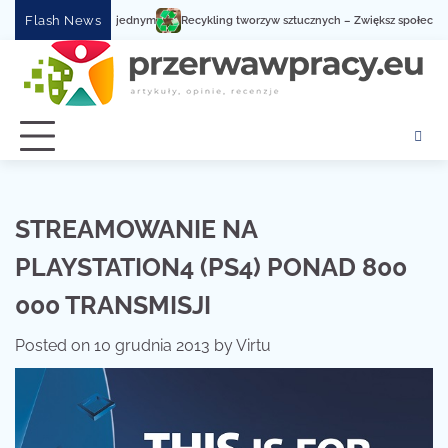
Skip
Flash News
Recykling tworzyw sztucznych – Zwiększ społeczną świadom
to
content
STREAMOWANIE NA
PLAYSTATION4 (PS4) PONAD 800
000 TRANSMISJI
Posted on
10 grudnia 2013
by
Virtu