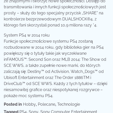
ze znajomymi i tworzyć nowe społeczności. Dostęp do
transmitowania i innych funkcji społecznościowych jest
prosty – służy do tego specjalny przycisk „SHARE” na
kontrolerze bezprzewodowym DUALSHOCK®4, z
którego fani skorzystali ponad 10,9 miliona razy *4.
System PS4 w 2014 roku
Funkcje społecznościowe systemu PS4 zostaną
rozbudowane w 2014 roku, gdy biblioteka gier na PS4
powiększy się o tytuły takie jak wyczekiwane
inFAMOUS™: Second Son oraz MLB 2014: The Show od
SCE WWS, a także zupełnie nowe marki, do których
zaliczają się: Destiny™ od Activision, Watch_Dogs™ od
Ubisoft Entertainment oraz The Order 1886TM i
DriveClub™ od SCE WWS. Każdy z tych tytułów – dzięki
niesamowitej grafice oraz niespotykanej rozgrywce –
pokaże moc systemu PS4.
Posted in
Hobby
,
Polecane
,
Technologie
Tagged
PS4
,
Sony
,
Sony Computer Entertainment