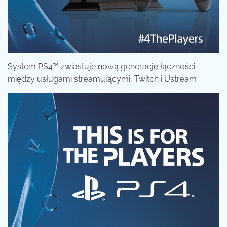
System PS4™ zwiastuje nową generację łączności
między usługami streamującymi, Twitch i Ustream