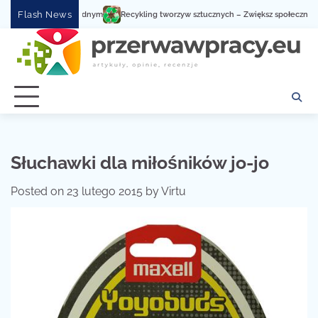
Skip
Flash News
Recykling tworzyw sztucznych – Zwiększ społeczną świado
to
content
Słuchawki dla miłośników jo-jo
Posted on
23 lutego 2015
by
Virtu