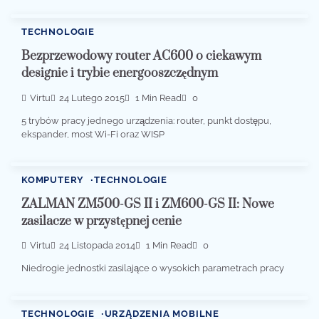
TECHNOLOGIE
Bezprzewodowy router AC600 o ciekawym
designie i trybie energooszczędnym
Virtu
24 Lutego 2015
1 Min Read
0
5 trybów pracy jednego urządzenia: router, punkt dostępu,
ekspander, most Wi-Fi oraz WISP
KOMPUTERY
TECHNOLOGIE
ZALMAN ZM500-GS II i ZM600-GS II: Nowe
zasilacze w przystępnej cenie
Virtu
24 Listopada 2014
1 Min Read
0
Niedrogie jednostki zasilające o wysokich parametrach pracy
TECHNOLOGIE
URZĄDZENIA MOBILNE