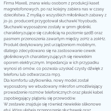
Firma Maxell, znana wielu osobom z produkcji kaset
magnetofonowych, po raz kolejny zabiera nas w czasy
dzieciństwa.
Z myślą o wszystkich miłośnikach zabawy z
jo-jo, producent przygotował słuchawki Yoyobuds.
Słuchawki wyposażone zostały w 9mm głośniki,
charakteryzujące się czułością na poziomie 92dB oraz
pasmem przenoszenia zawartym między 20Hz a 20kHz.
Produkt dedykowany jest urządzeniom mobilnym,
dlatego zdecydowano się na zastosowanie cewek
głośnikowych charakteryzujących się niewielkim
oporem elektrycznym. Impedancja w ich przypadku
wynosi 16 omów, co pozwala uzyskać czysty dźwięk z
telefonu lub odtwarzacza mp3.
Dla komfortu użytkownika, nowy model został
wyposażony we wbudowany mikrofon umożliwiający
prowadzenie rozmów telefonicznych oraz płaski kabel
zapobiegający plątaniu się przewodów.
W zestawie znajduje się również niewielkie silikonowe
etui, które ułatwia przenoszenie słuchawek oraz