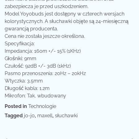
zabezpiecza je przed uszkodzeniem.
Model Yoyobuds jest dostępny w czterech wersjach
kolorystycznych. A słuchawki objęte są 24-miesięczną
gwarancją producenta.
Cena nie została jeszcze określona.
Specyfikacja:
Impedancja: 16om +/- 15% (1KHz)
Głośniki: 9mm
Czułość: 92dB +/- 3dB (1kHz)
Pasmo przenoszenia: 20Hz – 20kHz
Wtyczka: 3.5mm
Długość kabla: 1.2m
Mikrofon: Tak, wbudowany
Posted in
Technologie
Tagged
jo-jo
,
maxell
,
słuchawki