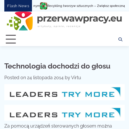
Skip
Flash News
Recykling tworzyw sztucznych – Zwiększ społeczną świado
to
content
Technologia dochodzi do głosu
Posted on
24 listopada 2014
by
Virtu
Za pomocą urządzeń sterowanych głosem można