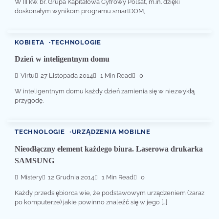
W III kw. br. Grupa Kapitałowa Cyfrowy Polsat, m.in. dzięki
doskonałym wynikom programu smartDOM,
KOBIETA
TECHNOLOGIE
Dzień w inteligentnym domu
Virtu
27 Listopada 2014
1 Min Read
0
W inteligentnym domu każdy dzień zamienia się w niezwykłą
przygodę.
TECHNOLOGIE
URZĄDZENIA MOBILNE
Nieodłączny element każdego biura. Laserowa drukarka
SAMSUNG
Mistery
12 Grudnia 2014
1 Min Read
0
Każdy przedsiębiorca wie, że podstawowym urządzeniem (zaraz
po komputerze) jakie powinno znaleźć się w jego […]