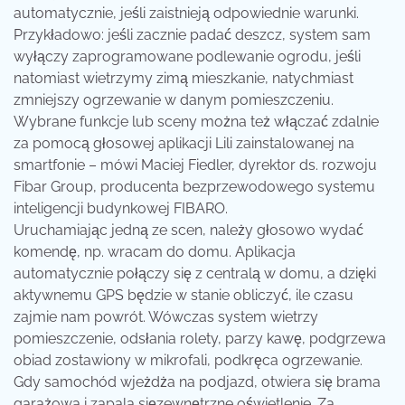
automatycznie, jeśli zaistnieją odpowiednie warunki.
Przykładowo: jeśli zacznie padać deszcz, system sam
wyłączy zaprogramowane podlewanie ogrodu, jeśli
natomiast wietrzymy zimą mieszkanie, natychmiast
zmniejszy ogrzewanie w danym pomieszczeniu.
Wybrane funkcje lub sceny można też włączać zdalnie
za pomocą głosowej aplikacji Lili zainstalowanej na
smartfonie – mówi Maciej Fiedler, dyrektor ds. rozwoju
Fibar Group, producenta bezprzewodowego systemu
inteligencji budynkowej FIBARO.
Uruchamiając jedną ze scen, należy głosowo wydać
komendę, np. wracam do domu. Aplikacja
automatycznie połączy się z centralą w domu, a dzięki
aktywnemu GPS będzie w stanie obliczyć, ile czasu
zajmie nam powrót. Wówczas system wietrzy
pomieszczenie, odsłania rolety, parzy kawę, podgrzewa
obiad zostawiony w mikrofali, podkręca ogrzewanie.
Gdy samochód wjeżdża na podjazd, otwiera się brama
garażowa i zapala sięzewnętrzne oświetlenie. Za