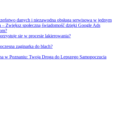
eczeństwo danych i niezawodna obsługa serwisowa w jednym
 – Zwiększ społeczną świadomość dzięki Google Ads
łom?
rzystuje się w procesie lakierowania?
czesna zaginarka do blach?
na w Poznaniu: Twoja Droga do Lepszego Samopoczucia