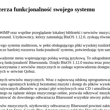
zerza funkcjonalność swojego systemu
e WiMP oraz wspólne przeglądanie lokalnej biblioteki i serwisów muzy
sound. Użytkownicy, którzy zainstalują BluOS 1.12.0, zyskają równi
o systemu multiroom, w pełni obsługującego pliki wysokiej rozdzie
ze bardziej rozszerza funkcjonalność systemu, potwierdzając tym sa
adzenie menu wspierającego polską wersją językową. To udogodnienie
ą funkcjonalność Bluesounda. Dzięki BluOS 1.12.0 można teraz przegl
 korzystania z serwisów muzycznych to zasługa wprowadzenia dostępu
pnych w serwisie Qobuz.
anych serwisów muzycznych. Wraz z najnowszą odsłoną oprogramowania
nia ogromnych kolekcji bezstratnej muzyki i dostęp do plików wysok
używanych albumów w postaci płyt winylowych oraz CD i umożliwia 
ego na żądanie sklepu muzycznego online, pozwala odkrywać muzykę w
mieniować do dowolnego odtwarzacza Bluesound wszystkie utwory pob
wisów muzycznych, użytkownicy odtwarzaczy Bluesound powinni zaktu