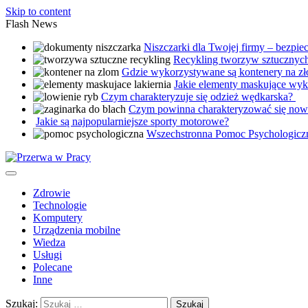
Skip to content
Flash News
Niszczarki dla Twojej firmy – bezpi
Recykling tworzyw sztucznych
Gdzie wykorzystywane są kontenery na z
Jakie elementy maskujące wyko
Czym charakteryzuje się odzież wędkarska?
Czym powinna charakteryzować się nowo
Jakie są najpopularniejsze sporty motorowe?
Wszechstronna Pomoc Psychologicz
Zdrowie
Technologie
Komputery
Urządzenia mobilne
Wiedza
Usługi
Polecane
Inne
Szukaj: