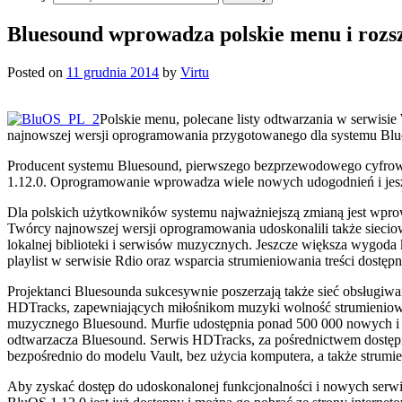
Bluesound wprowadza polskie menu i rozs
Posted on
11 grudnia 2014
by
Virtu
Polskie menu, polecane listy odtwarzania w serwisi
najnowszej wersji oprogramowania przygotowanego dla systemu Blue
Producent systemu Bluesound, pierwszego bezprzewodowego cyfroweg
1.12.0. Oprogramowanie wprowadza wiele nowych udogodnień i jeszc
Dla polskich użytkowników systemu najważniejszą zmianą jest wprow
Twórcy najnowszej wersji oprogramowania udoskonalili także sieciow
lokalnej biblioteki i serwisów muzycznych. Jeszcze większa wygoda
playlist w serwisie Rdio oraz wsparcia strumieniowania treści dostę
Projektanci Bluesounda sukcesywnie poszerzają także sieć obsługiw
HDTracks, zapewniających miłośnikom muzyki wolność strumieniowa
muzycznego Bluesound. Murfie udostępnia ponad 500 000 nowych i 
odtwarzacza Bluesound. Serwis HDTracks, za pośrednictwem dostępn
bezpośrednio do modelu Vault, bez użycia komputera, a także stru
Aby zyskać dostęp do udoskonalonej funkcjonalności i nowych ser