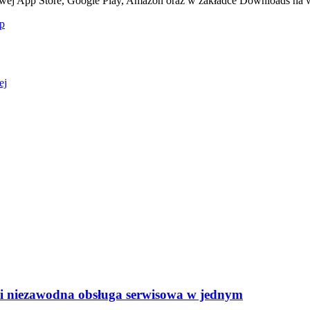
netowej App Store, Google Play, Amazon oraz w zakładce Downloads n
p
ej
h i niezawodna obsługa serwisowa w jednym