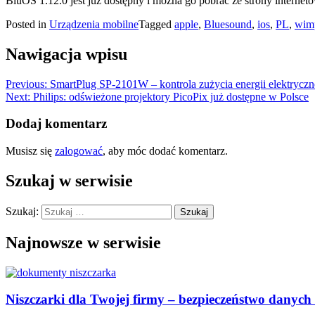
BluOS 1.12.0 jest już dostępny i można go pobrać ze strony inter
Posted in
Urządzenia mobilne
Tagged
apple
,
Bluesound
,
ios
,
PL
,
wim
Nawigacja wpisu
Previous:
SmartPlug SP-2101W – kontrola zużycia energii elektryczn
Next:
Philips: odświeżone projektory PicoPix już dostępne w Polsce
Dodaj komentarz
Musisz się
zalogować
, aby móc dodać komentarz.
Szukaj w serwisie
Szukaj:
Najnowsze w serwisie
Niszczarki dla Twojej firmy – bezpieczeństwo danyc