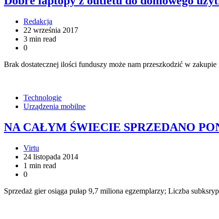
Dobre laptopy z outletu do domowego uży
Redakcja
22 września 2017
3 min read
0
Brak dostatecznej ilości funduszy może nam przeszkodzić w zaku
Technologie
Urządzenia mobilne
NA CAŁYM ŚWIECIE SPRZEDANO PON
Virtu
24 listopada 2014
1 min read
0
Sprzedaż gier osiąga pułap 9,7 miliona egzemplarzy; Liczba subksry