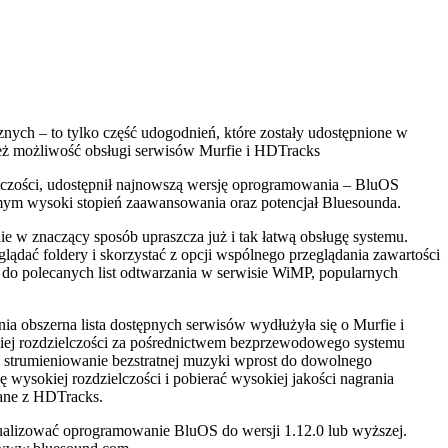
cznych
– to tylko część udogodnień, które zostały udostępnione w
eż możliwość obsługi serwisów Murfie i HDTracks
lczości, udostępnił najnowszą wersję oprogramowania – BluOS
mym wysoki stopień zaawansowania oraz potencjał Bluesounda.
 w znaczący sposób upraszcza już i tak łatwą obsługę systemu.
ądać foldery i skorzystać z opcji wspólnego przeglądania zawartości
 do polecanych list odtwarzania w serwisie WiMP, popularnych
 obszerna lista dostępnych serwisów wydłużyła się o Murfie i
iej rozdzielczości za pośrednictwem bezprzewodowego systemu
strumieniowanie bezstratnej muzyki wprost do dowolnego
ysokiej rozdzielczości i pobierać wysokiej jakości nagrania
rane z HDTracks.
alizować oprogramowanie BluOS do wersji 1.12.0 lub wyższej.