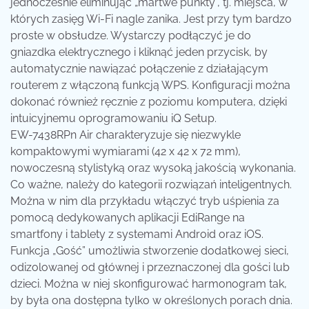
jednocześnie eliminując „martwe punkty”, tj. miejsca, w
których zasięg Wi-Fi nagle zanika. Jest przy tym bardzo
proste w obsłudze. Wystarczy podłączyć je do
gniazdka elektrycznego i kliknąć jeden przycisk, by
automatycznie nawiązać połączenie z działającym
routerem z włączoną funkcją WPS. Konfiguracji można
dokonać również ręcznie z poziomu komputera, dzięki
intuicyjnemu oprogramowaniu iQ Setup.
EW-7438RPn Air charakteryzuje się niezwykle
kompaktowymi wymiarami (42 x 42 x 72 mm),
nowoczesną stylistyką oraz wysoką jakością wykonania.
Co ważne, należy do kategorii rozwiązań inteligentnych.
Można w nim dla przykładu włączyć tryb uśpienia za
pomocą dedykowanych aplikacji EdiRange na
smartfony i tablety z systemami Android oraz iOS.
Funkcja „Gość” umożliwia stworzenie dodatkowej sieci,
odizolowanej od głównej i przeznaczonej dla gości lub
dzieci. Można w niej skonfigurować harmonogram tak,
by była ona dostępna tylko w określonych porach dnia.