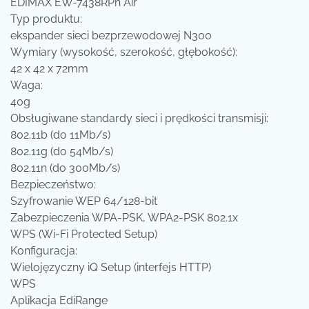
EDIMAX EW-7438RPn Air
Typ produktu:
ekspander sieci bezprzewodowej N300
Wymiary (wysokość, szerokość, głębokość):
42 x 42 x 72mm
Waga:
40g
Obsługiwane standardy sieci i prędkości transmisji:
802.11b (do 11Mb/s)
802.11g (do 54Mb/s)
802.11n (do 300Mb/s)
Bezpieczeństwo:
Szyfrowanie WEP 64/128-bit
Zabezpieczenia WPA-PSK, WPA2-PSK 802.1x
WPS (Wi-Fi Protected Setup)
Konfiguracja:
Wielojęzyczny iQ Setup (interfejs HTTP)
WPS
Aplikacja EdiRange