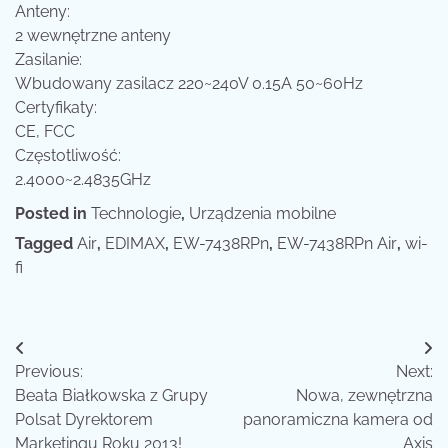
Anteny:
2 wewnętrzne anteny
Zasilanie:
Wbudowany zasilacz 220~240V 0.15A 50~60Hz
Certyfikaty:
CE, FCC
Częstotliwość:
2.4000~2.4835GHz
Posted in
Technologie
,
Urządzenia mobilne
Tagged
Air
,
EDIMAX
,
EW-7438RPn
,
EW-7438RPn Air
,
wi-
fi
Nawigacja
Previous:
Next:
wpisu
Beata Białkowska z Grupy
Nowa, zewnętrzna
Polsat Dyrektorem
panoramiczna kamera od
Marketingu Roku 2013!
Axis