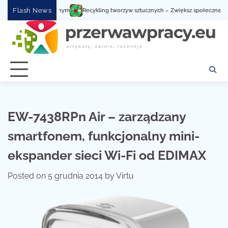
Skip
Flash News
Recykling tworzyw sztucznych – Zwiększ społeczną świadomo
to
content
EW-7438RPn Air – zarządzany
smartfonem, funkcjonalny mini-
ekspander sieci Wi-Fi od EDIMAX
Posted on
5 grudnia 2014
by
Virtu