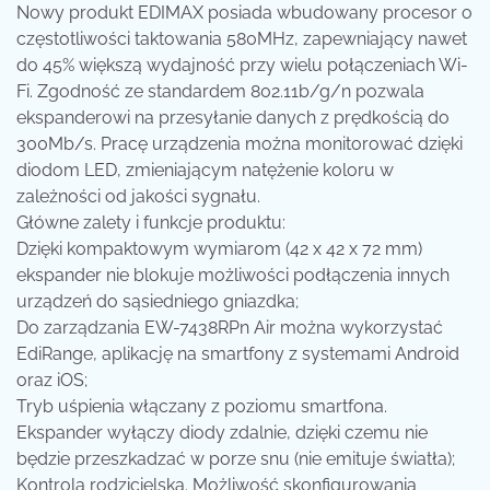
Nowy produkt EDIMAX posiada wbudowany procesor o
częstotliwości taktowania 580MHz, zapewniający nawet
do 45% większą wydajność przy wielu połączeniach Wi-
Fi. Zgodność ze standardem 802.11b/g/n pozwala
ekspanderowi na przesyłanie danych z prędkością do
300Mb/s. Pracę urządzenia można monitorować dzięki
diodom LED, zmieniającym natężenie koloru w
zależności od jakości sygnału.
Główne zalety i funkcje produktu:
Dzięki kompaktowym wymiarom (42 x 42 x 72 mm)
ekspander nie blokuje możliwości podłączenia innych
urządzeń do sąsiedniego gniazdka;
Do zarządzania EW-7438RPn Air można wykorzystać
EdiRange, aplikację na smartfony z systemami Android
oraz iOS;
Tryb uśpienia włączany z poziomu smartfona.
Ekspander wyłączy diody zdalnie, dzięki czemu nie
będzie przeszkadzać w porze snu (nie emituje światła);
Kontrola rodzicielska. Możliwość skonfigurowania