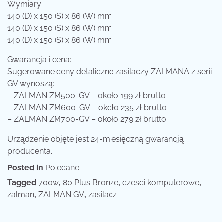
Wymiary
140 (D) x 150 (S) x 86 (W) mm
140 (D) x 150 (S) x 86 (W) mm
140 (D) x 150 (S) x 86 (W) mm
Gwarancja i cena:
Sugerowane ceny detaliczne zasilaczy ZALMANA z serii
GV wynoszą:
– ZALMAN ZM500-GV – około 199 zł brutto
– ZALMAN ZM600-GV – około 235 zł brutto
– ZALMAN ZM700-GV – około 279 zł brutto
Urządzenie objęte jest 24-miesięczną gwarancją
producenta.
Posted in
Polecane
Tagged
700w
,
80 Plus Bronze
,
czesci komputerowe
,
zalman
,
ZALMAN GV
,
zasilacz