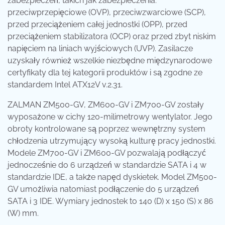
zabezpieczeń, takich jak zabezpieczenia:
przeciwprzepięciowe (OVP), przeciwzwarciowe (SCP),
przed przeciążeniem całej jednostki (OPP), przed
przeciążeniem stabilizatora (OCP) oraz przed zbyt niskim
napięciem na liniach wyjściowych (UVP). Zasilacze
uzyskały również wszelkie niezbędne międzynarodowe
certyfikaty dla tej kategorii produktów i są zgodne ze
standardem Intel ATX12V v.2.31.
ZALMAN ZM500-GV, ZM600-GV i ZM700-GV zostały
wyposażone w cichy 120-milimetrowy wentylator. Jego
obroty kontrolowane są poprzez wewnętrzny system
chłodzenia utrzymujący wysoką kulturę pracy jednostki.
Modele ZM700-GV i ZM600-GV pozwalają podłączyć
jednocześnie do 6 urządzeń w standardzie SATA i 4 w
standardzie IDE, a także napęd dyskietek. Model ZM500-
GV umożliwia natomiast podłączenie do 5 urządzeń
SATA i 3 IDE. Wymiary jednostek to 140 (D) x 150 (S) x 86
(W) mm.