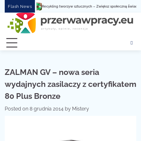
Skip
Flash News
Recykling tworzyw sztucznych – Zwiększ społeczną świadomość dzi
to
content
ZALMAN GV – nowa seria
wydajnych zasilaczy z certyfikatem
80 Plus Bronze
Posted on
8 grudnia 2014
by
Mistery