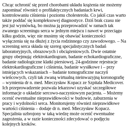
Chcąc uchronić się przed chorobami układu krążenia nie możemy
zapominać również o profilaktycznych badaniach krwi,
kontrolowaniu ciśnienia i poziomu cholesterolu. Co jakiś czas warto
także poddać się kompleksowej diagnostyce. Dziś brak czasu nie
jest już wymówką, bo można ją przeprowadzić w ramach tak
zwanego screeningu serca w jednym miejscu i nawet w przeciągu
kilku godzin, więc nie musimy się obawiać konieczności
wyłączenia się na dłużej z życia rodzinnego czy zawodowego. – Na
screening serca składa się szereg specjalistycznych badań
laboratoryjnych, obrazowych i obciążeniowych. Dwie ostatnie
grupy obejmują: elektrokardiogram, badanie echokardiograficzne,
badanie radiologiczne klatki piersiowej, 24-godzinne rejestracje
elektrokardiograficzne i ciśnienia, badanie wysiłkowe i – przy
istniejących wskazaniach – badanie tomograficzne naczyń
wieńcowych, czyli tak zwaną wirtualną nieinwazyjną koronografię
– wymienia dr n. med. Mieczysław Kopacz ze Szpitala Medicover.
Ich przeprowadzenie pozwala lekarzowi uzyskać szczegółowe
informacje o układzie sercowo-naczyniowym pacjenta. – Możemy
ocenić ewentualne nieprawidłowości w budowie, zaburzenia w
pracy i wydolności serca. Monitorujemy również nieprawidłowe
wartości ciśnienia – dodaje dr n. med. Mieczysław Kopacz.
Specjalista uzbrojony w taką wiedzę może ocenić ewentualne
zagrożenia, a w razie konieczności zdecydować o podjęciu
kolejnych kroków.