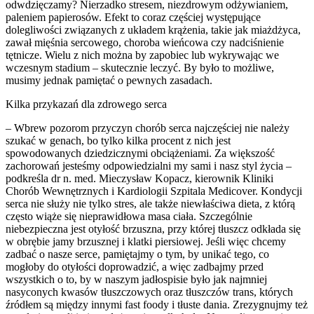
odwdzięczamy? Nierzadko stresem, niezdrowym odżywianiem,
paleniem papierosów. Efekt to coraz częściej występujące
dolegliwości związanych z układem krążenia, takie jak miażdżyca,
zawał mięśnia sercowego, choroba wieńcowa czy nadciśnienie
tętnicze. Wielu z nich można by zapobiec lub wykrywając we
wczesnym stadium – skutecznie leczyć. By było to możliwe,
musimy jednak pamiętać o pewnych zasadach.
Kilka przykazań dla zdrowego serca
– Wbrew pozorom przyczyn chorób serca najczęściej nie należy
szukać w genach, bo tylko kilka procent z nich jest
spowodowanych dziedzicznymi obciążeniami. Za większość
zachorowań jesteśmy odpowiedzialni my sami i nasz styl życia –
podkreśla dr n. med. Mieczysław Kopacz, kierownik Kliniki
Chorób Wewnętrznych i Kardiologii Szpitala Medicover. Kondycji
serca nie służy nie tylko stres, ale także niewłaściwa dieta, z którą
często wiąże się nieprawidłowa masa ciała. Szczególnie
niebezpieczna jest otyłość brzuszna, przy której tłuszcz odkłada się
w obrębie jamy brzusznej i klatki piersiowej. Jeśli więc chcemy
zadbać o nasze serce, pamiętajmy o tym, by unikać tego, co
mogłoby do otyłości doprowadzić, a więc zadbajmy przed
wszystkich o to, by w naszym jadłospisie było jak najmniej
nasyconych kwasów tłuszczowych oraz tłuszczów trans, których
źródłem są między innymi fast foody i tłuste dania. Zrezygnujmy też