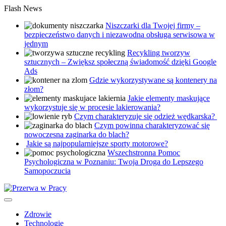
Skip
Flash News
to
Niszczarki dla Twojej firmy –
content
bezpieczeństwo danych i niezawodna obsługa serwisowa w
jednym
Recykling tworzyw
sztucznych – Zwiększ społeczną świadomość dzięki Google
Ads
Gdzie wykorzystywane są kontenery na
złom?
Jakie elementy maskujące
wykorzystuje się w procesie lakierowania?
Czym charakteryzuje się odzież wędkarska?
Czym powinna charakteryzować się
nowoczesna zaginarka do blach?
Jakie są najpopularniejsze sporty motorowe?
Wszechstronna Pomoc
Psychologiczna w Poznaniu: Twoja Droga do Lepszego
Samopoczucia
Zdrowie
Technologie