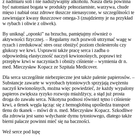
z nadmiaru soli i nie nadużywajmy alkoholu. Nasza dieta powinna
być natomiast bogata w produkty pełnoziarniste, warzywa, chude
mięso i nabiał oraz zdrowe tłuszcze nienasycone, w szczególności te
zawierające kwasy tłuszczowe omega-3 (znajdziemy je na przykład
w rybach i oliwie z oliwek).
By uniknąć „oponki” na brzuchu, pamiętajmy również o
aktywności fizycznej. – Regularny ruch pozwoli utrzymać wagę w
ryzach i zredukować stres oraz obniżyć poziom cholesterolu czy
glukozy we krwi. Usprawni także pracę serca i zadba o
odpowiednią elastyczność naczyń krwionośnych, poprawi też
przepływ krwi w naczyniach i obniży ciśnienie – wymienia dr n.
med. Mieczysław Kopacz ze Szpitala Medicover.
Dla serca szczególnie niebezpieczne jest także palenie papierosów. –
Substancje zawarte w wyrobach tytoniowych sprzyjają zwężeniu
naczyń krwionośnych, można więc powiedzieć, że każdy wypalony
papieros zwiększa ryzyko rozwoju miażdżycy, a stąd już prosta
droga do zawału serca. Nikotyna podnosi również tętno i ciśnienie
krwi, a tlenek węgla łącząc się z hemoglobiną upośledza transport
tlenu do tkanek – mówi dr n. med. Mieczysław Kopacz. Szkodliwe
dla zdrowia jest samo wdychanie dymu tytoniowego, dlatego także
bierni palacze powinni mieć się na baczności.
Weź serce pod lupę