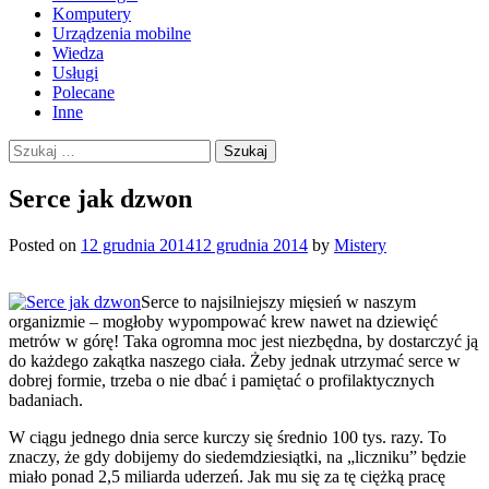
Komputery
Urządzenia mobilne
Wiedza
Usługi
Polecane
Inne
Szukaj:
Serce jak dzwon
Posted on
12 grudnia 2014
12 grudnia 2014
by
Mistery
Serce to najsilniejszy mięsień w naszym
organizmie – mogłoby wypompować krew nawet na dziewięć
metrów w górę!
Taka ogromna moc jest niezbędna, by dostarczyć ją
do każdego zakątka naszego ciała. Żeby jednak utrzymać serce w
dobrej formie, trzeba o nie dbać i pamiętać o profilaktycznych
badaniach.
W ciągu jednego dnia serce kurczy się średnio 100 tys. razy. To
znaczy, że gdy dobijemy do siedemdziesiątki, na „liczniku” będzie
miało ponad 2,5 miliarda uderzeń. Jak mu się za tę ciężką pracę