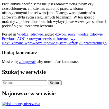
Profilaktyka chorób serca nie jest zadaniem uciążliwym czy
czasochłonnym, a może nas uchronić przed wieloma
nieprzyjemnymi konsekwencjami. Dlatego warto pamiętać o
zdrowym stylu życia i regularnych badaniach. W ten sposób
możemy zapobiec chorobom lub wykryć je we wczesnym stadium i
poddać się skutecznemu leczeniu.
Posted in
Wiedza
,
zdrowie
Tagged
dzwon
,
serce
,
wiedza
,
zdrowie
Nawigacja
Previous:
AOC z nowym serwisem internetowym
Next:
Yamaha wprowadza topowe systemy dźwięku przestrzennego
wpisu
Dodaj komentarz
Musisz się
zalogować
, aby móc dodać komentarz.
Szukaj w serwisie
Szukaj:
Najnowsze w serwisie