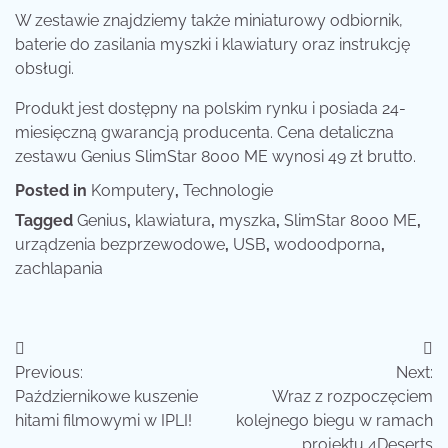
W zestawie znajdziemy także miniaturowy odbiornik,
baterie do zasilania myszki i klawiatury oraz instrukcję
obsługi.
Produkt jest dostępny na polskim rynku i posiada 24-
miesięczną gwarancją producenta. Cena detaliczna
zestawu Genius SlimStar 8000 ME wynosi 49 zł brutto.
Posted in
Komputery
,
Technologie
Tagged
Genius
,
klawiatura
,
myszka
,
SlimStar 8000 ME
,
urządzenia bezprzewodowe
,
USB
,
wodoodporna
,
zachlapania
Nawigacja
Previous:
Next:
wpisu
Październikowe kuszenie
Wraz z rozpoczęciem
hitami filmowymi w IPLI!
kolejnego biegu w ramach
projektu 4Deserts