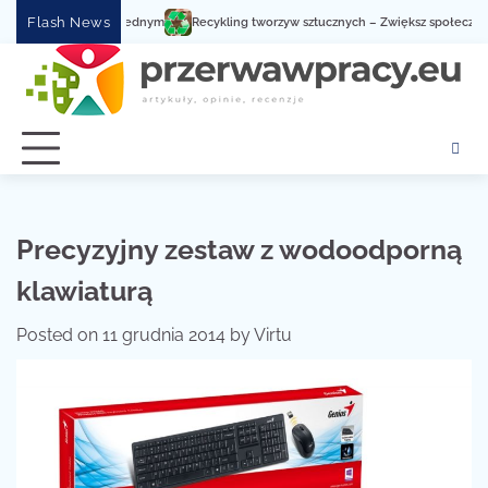
Skip
Flash News
uga serwisowa w jednym
Recykling tworzyw sztucznych – Zwiększ społeczną świ
to
content
Precyzyjny zestaw z wodoodporną
klawiaturą
Posted on
11 grudnia 2014
by
Virtu