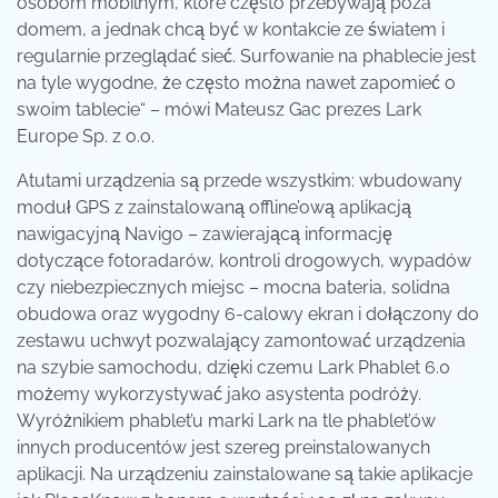
osobom mobilnym, które często przebywają poza
domem, a jednak chcą być w kontakcie ze światem i
regularnie przeglądać sieć. Surfowanie na phablecie jest
na tyle wygodne, że często można nawet zapomieć o
swoim tablecie“ – mówi Mateusz Gac prezes Lark
Europe Sp. z o.o.
Atutami urządzenia są przede wszystkim: wbudowany
moduł GPS z zainstalowaną offline’ową aplikacją
nawigacyjną Navigo – zawierającą informację
dotyczące fotoradarów, kontroli drogowych, wypadów
czy niebezpiecznych miejsc – mocna bateria, solidna
obudowa oraz wygodny 6-calowy ekran i dołączony do
zestawu uchwyt pozwalający zamontować urządzenia
na szybie samochodu, dzięki czemu Lark Phablet 6.0
możemy wykorzystywać jako asystenta podróży.
Wyróżnikiem phablet’u marki Lark na tle phablet’ów
innych producentów jest szereg preinstalowanych
aplikacji. Na urządzeniu zainstalowane są takie aplikacje