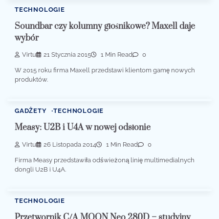
TECHNOLOGIE
Soundbar czy kolumny głośnikowe? Maxell daje
wybór
Virtu
21 Stycznia 2015
1 Min Read
0
W 2015 roku firma Maxell przedstawi klientom gamę nowych
produktów.
GADŻETY
TECHNOLOGIE
Measy: U2B i U4A w nowej odsłonie
Virtu
26 Listopada 2014
1 Min Read
0
Firma Measy przedstawiła odświeżoną linię multimedialnych
dongli U2B i U4A.
TECHNOLOGIE
Przetwornik C/A MOON Neo 280D – studyjny