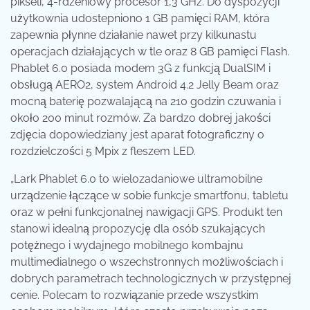
pikseli, 4-rdzeniowy procesor 1,3 GHz. Do dyspozycji
użytkownia udostepniono 1 GB pamięci RAM, która
zapewnia płynne działanie nawet przy kilkunastu
operacjach działających w tle oraz 8 GB pamięci Flash.
Phablet 6.0 posiada modem 3G z funkcją DualSIM i
obsługą AERO2, system Android 4.2 Jelly Beam oraz
mocną baterię pozwalającą na 210 godzin czuwania i
około 200 minut rozmów. Za bardzo dobrej jakości
zdjęcia dopowiedziany jest aparat fotograficzny o
rozdzielczości 5 Mpix z fleszem LED.
„Lark Phablet 6.0 to wielozadaniowe ultramobilne
urządzenie łączące w sobie funkcje smartfonu, tabletu
oraz w pełni funkcjonalnej nawigacji GPS. Produkt ten
stanowi idealną propozycję dla osób szukających
potężnego i wydajnego mobilnego kombajnu
multimedialnego o wszechstronnych możliwościach i
dobrych parametrach technologicznych w przystępnej
cenie. Polecam to rozwiązanie przede wszystkim