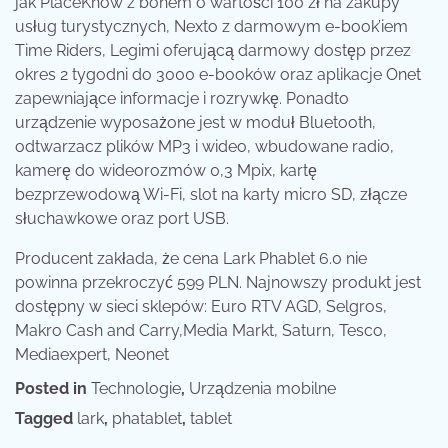
jak PlaceKnow z bonem o wartości 100 zł na zakupy
usług turystycznych, Nexto z darmowym e-book’iem
Time Riders, Legimi oferującą darmowy dostęp przez
okres 2 tygodni do 3000 e-booków oraz aplikacje Onet
zapewniające informacje i rozrywkę. Ponadto
urządzenie wyposażone jest w moduł Bluetooth,
odtwarzacz plików MP3 i wideo, wbudowane radio,
kamerę do wideorozmów 0,3 Mpix, kartę
bezprzewodową Wi-Fi, slot na karty micro SD, złącze
słuchawkowe oraz port USB.
Producent zakłada, że cena Lark Phablet 6.0 nie
powinna przekroczyć 599 PLN. Najnowszy produkt jest
dostępny w sieci sklepów: Euro RTV AGD, Selgros,
Makro Cash and Carry,Media Markt, Saturn, Tesco,
Mediaexpert, Neonet
Posted in
Technologie
,
Urządzenia mobilne
Tagged
lark
,
phatablet
,
tablet