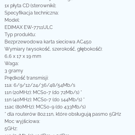
1x płyta CD (sterowniki);
Specyfikacja techniczna:
Model:
EDIMAX EW-7711ULC
Typ produktu:
Bezprzewodowa karta sieciowa AC450
Wymiary (wysokość, szerokość, głębokość):
6,6 x 17 x 19 mm
Waga:
3 gramy
Prędkość transmisji:
11a: 6/9/12/24/36/48/54Mb/s
11n (20MHz): MCS0-7 (do 72Mb/s) *
11n (40MHz): MCS0-7 (do 144Mb/s) *
11ac (80MHz): MCS0-9 (do 433Mb/s)
* dla routerów 802.11n, które obsługują pasmo 5GHz
Moc wyjściowa:
5GHz: