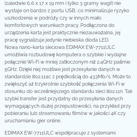
(zaledwie 6,6 x 17 x 19 mm i tylko 3 gramy wagi!) nie
wystaje on bardzo z portu USB, co minimalizuje ryzyko
uszkodzenia w podróży czy w innych mało
komfortowych warunkach pracy. Podłączona do
urządzenia karta jest praktycznie niezauważalna, jej
pracę sygnalizuje jedynie niebieska dioda LED.
Nowa nano-karta sieciowa EDIMAX EW-7711ULC
umożliwia rozbudowę komputera o szybkie i wydajne
połącznie Wi-Fi w mniej zatłoczonym niż 2.4GHz paśmie
5GHz. Dzięki niej możliwe jest przesyłanie danych w
standardzie 802.11ac z prędkością do 433Mb/s. Może to
zwiększyć aż trzykrotnie szybkość połączenia Wi-Fi w
stosunku do wcześniejszego standardu sieci 802.11n. Tak
szybki transfer jest przydatny do przesyłania danych
wymagających dużej przepustowości, na przykład przy
pobieraniu lub streamowaniu filmów w jakości 4K czy
uruchamianiu gier online.
EDIMAX EW-7711ULC współpracuje z systemami