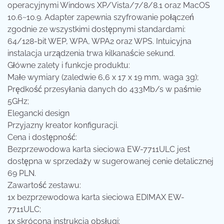
operacyjnymi Windows XP/Vista/7/8/8.1 oraz MacOS
10.6~10.9. Adapter zapewnia szyfrowanie połączeń
zgodnie ze wszystkimi dostępnymi standardami:
64/128-bit WEP, WPA, WPA2 oraz WPS. Intuicyjna
instalacja urządzenia trwa kilkanaście sekund.
Główne zalety i funkcje produktu:
Małe wymiary (zaledwie 6,6 x 17 x 19 mm, waga 3g);
Prędkość przesyłania danych do 433Mb/s w paśmie
5GHz;
Elegancki design
Przyjazny kreator konfiguracji.
Cena i dostępność:
Bezprzewodowa karta sieciowa EW-7711ULC jest
dostępna w sprzedaży w sugerowanej cenie detalicznej
69 PLN.
Zawartość zestawu:
1x bezprzewodowa karta sieciowa EDIMAX EW-
7711ULC;
1x skrócona instrukcja obsługi;