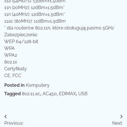
11a (54Mb/s): 13dBm±1,5dBm
11n (20MHz): 12dBm±1,5dBm*
11n (40MHz): 12dBm±1,5dBm*
11ac (80MHz): 11dBm±1,5dBm
* dla routerów 802.11n, które obsługują pasmo 5GHz
Zabezpieczenia:
WEP 64/128-bit
WPA
WPA2
802.1x
Certyfikaty:
CE, FCC
Posted in
Komputery
Tagged
802.11.ac
,
AC450
,
EDIMAX
,
USB
Nawigacja
Previous:
Next: