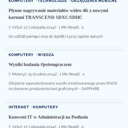
KOMPUTERY
TECHNOLOGIE
URZĄDZENIA MOBILNE
Płynne nagrywanie materiałów wideo 4K z nowymi
kartami TRANSCEND SDXC/SDHC
Virtu
27 Listopada 2014
1 Min Read
0
Do 128GB pamięci oraz do 85MB/s przy zapisie danych
KOMPUTERY
WIEDZA
Wyniki badania #jestemgraczem
Mistery
15 Grudnia 2014
1 Min Read
0
Oficjalnie zaprezentowano wyniki zrealizowanego przez IPSOS
na zlecenie producenta kart graficznych – SAPPHIRE
INTERNET
KOMPUTERY
Konwent IT w Administracji na Podlasiu
Virtu
27 Listopada 2014
1 Min Read
0