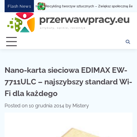
Skip
Flash News
Recykling tworzyw sztucznych – Zwiększ społeczną świadomość
to
content
Nano-karta sieciowa EDIMAX EW-
7711ULC – najszybszy standard Wi-
Fi dla każdego
Posted on
10 grudnia 2014
by
Mistery