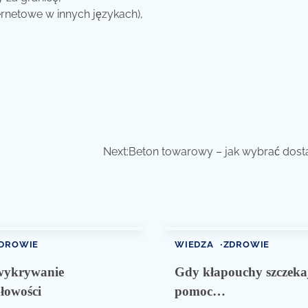
ternetowe w innych językach),
Next:
Beton towarowy – jak wybrać dos
DROWIE
WIEDZA
ZDROWIE
wykrywanie
Gdy kłapouchy szczeka
łowości
pomoc…