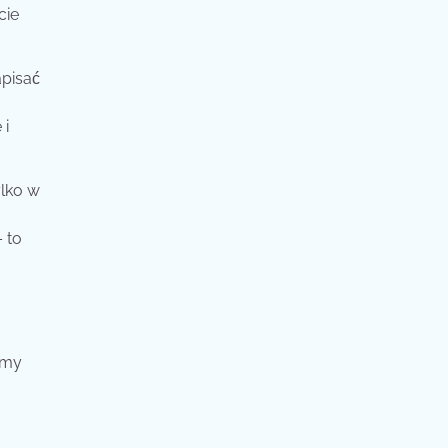
cie
pisać
 i
ylko w
 to
emy