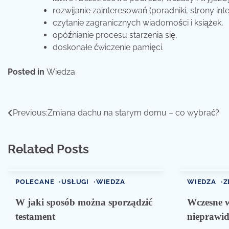
rozwijanie zainteresowań (poradniki, strony in
czytanie zagranicznych wiadomości i książek,
opóźnianie procesu starzenia się,
doskonałe ćwiczenie pamięci.
Posted in
Wiedza
Nawigacja
Previous:
Zmiana dachu na starym domu – co wybrać?
wpisu
Related Posts
POLECANE
USŁUGI
WIEDZA
WIEDZA
Z
W jaki sposób można sporządzić
Wczesne 
testament
nieprawid