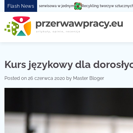
Skip
Flash News
sługa serwisowa w jednym
Recykling tworzyw sztucznych – Zwiększ społec
to
content
Kurs językowy dla dorosły
Posted on
26 czerwca 2020
by
Master Bloger