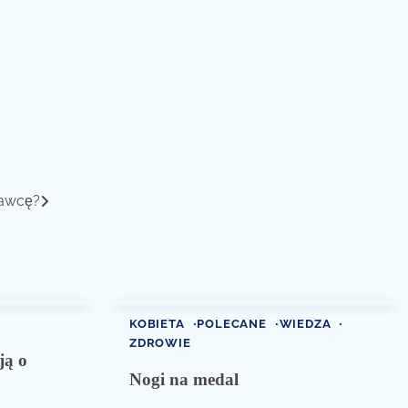
tawcę?
KOBIETA
POLECANE
WIEDZA
ZDROWIE
ją o
Nogi na medal