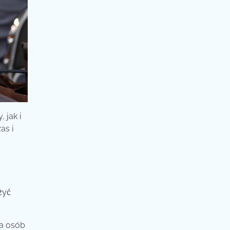
 jak i
as i
żyć
ba osób