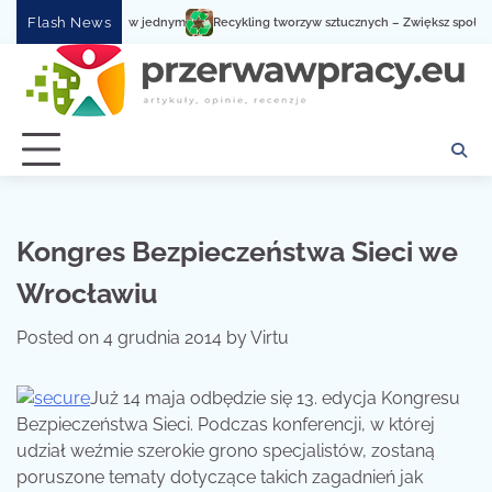
Skip
Flash News
obsługa serwisowa w jednym
Recykling tworzyw sztucznych – Zwiększ społeczną
to
content
Kongres Bezpieczeństwa Sieci we
Wrocławiu
Posted on
4 grudnia 2014
by
Virtu
Już 14 maja odbędzie się 13.
edycja Kongresu
Bezpieczeństwa Sieci. Podczas konferencji, w której
udział weźmie szerokie grono specjalistów, zostaną
poruszone tematy dotyczące takich zagadnień jak