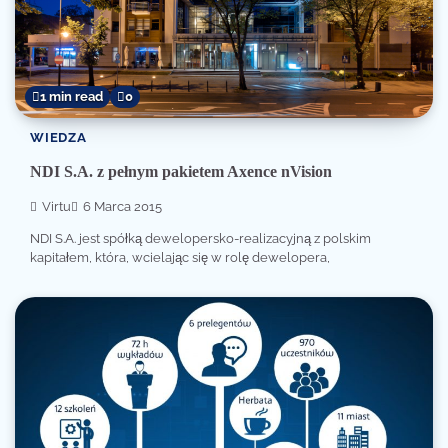
1 min read
0
WIEDZA
NDI S.A. z pełnym pakietem Axence nVision
Virtu
6 Marca 2015
NDI S.A. jest spółką dewelopersko-realizacyjną z polskim
kapitałem, która, wcielając się w rolę dewelopera,