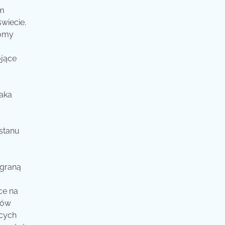
em
wiecie.
tomy
ojące
aka
 stanu
ygraną
ce na
nów
ących