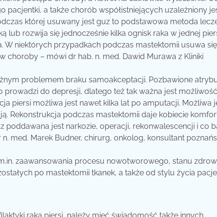
pacjentki, a także chorób współistniejących uzależniony je
podczas której usuwany jest guz to podstawowa metoda lecz
 lub rozwija się jednocześnie kilka ognisk raka w jednej piers
ja. W niektórych przypadkach podczas mastektomii usuwa się
choroby – mówi dr hab. n. med. Dawid Murawa z Kliniki
poważnym problemem braku samoakceptacji. Pozbawione atryb
sto prowadzi do depresji, dlatego też tak ważna jest możliwoś
ja piersi możliwa jest nawet kilka lat po amputacji. Możliwa j
cją. Rekonstrukcja podczas mastektomii daje kobiecie komfort
raz poddawana jest narkozie, operacji, rekonwalescencji i co 
 n. med. Marek Budner, chirurg, onkolog, konsultant poznańs
, m.in. zaawansowania procesu nowotworowego, stanu zdrow
zostałych po mastektomii tkanek, a także od stylu życia pacjent
ilaktyki raka piersi, należy mieć świadomość także innych