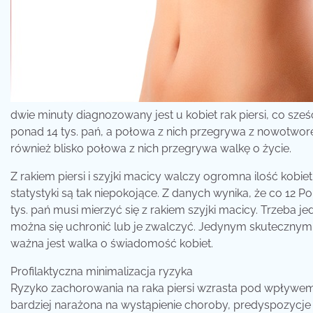
dwie minuty diagnozowany jest u kobiet rak piersi, co sześ
ponad 14 tys. pań, a połowa z nich przegrywa z nowotworem.
również blisko połowa z nich przegrywa walkę o życie.
Z rakiem piersi i szyjki macicy walczy ogromna ilość kobi
statystyki są tak niepokojące. Z danych wynika, że co 12 P
tys. pań musi mierzyć się z rakiem szyjki macicy. Trzeba 
można się uchronić lub je zwalczyć. Jedynym skutecznym 
ważna jest walka o świadomość kobiet.
Profilaktyczna minimalizacja ryzyka
Ryzyko zachorowania na raka piersi wzrasta pod wpływem 
bardziej narażona na wystąpienie choroby, predyspozycje 