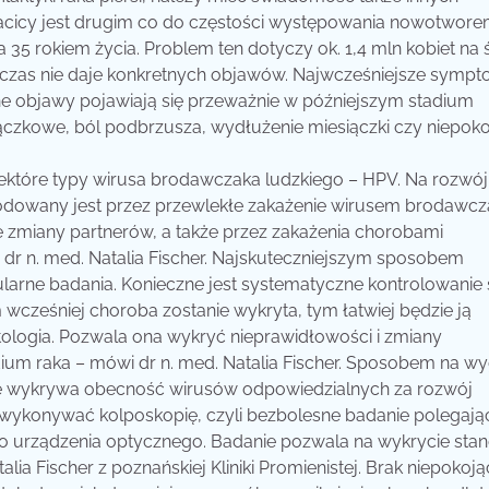
 macicy jest drugim co do częstości występowania nowotwor
35 rokiem życia. Problem ten dotyczy ok. 1,4 mln kobiet na ś
ugi czas nie daje konkretnych objawów. Najwcześniejsze symp
e objawy pojawiają się przeważnie w późniejszym stadium
ączkowe, ból podbrzusza, wydłużenie miesiączki czy niepok
iektóre typy wirusa brodawczaka ludzkiego – HPV. Na rozwój
dowany jest przez przewlekłe zakażenie wirusem brodawcz
e zmiany partnerów, a także przez zakażenia chorobami
dr n. med. Natalia Fischer. Najskuteczniejszym sposobem
gularne badania. Konieczne jest systematyczne kontrolowanie
wcześniej choroba zostanie wykryta, tym łatwiej będzie ją
ologia. Pozwala ona wykryć nieprawidłowości i zmiany
ium raka – mówi dr n. med. Natalia Fischer. Sposobem na w
ie wykrywa obecność wirusów odpowiedzialnych za rozwój
 wykonywać kolposkopię, czyli bezbolesne badanie polegają
o urządzenia optycznego. Badanie pozwala na wykrycie sta
lia Fischer z poznańskiej Kliniki Promienistej. Brak niepokoj