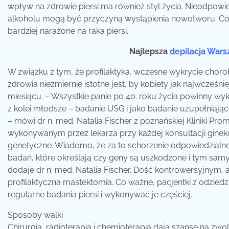
wpływ na zdrowie piersi ma również styl życia. Nieodpowie
alkoholu mogą być przyczyną wystąpienia nowotworu. Co cie
bardziej narażone na raka piersi.
Najlepsza
depilacja War
W związku z tym, że profilaktyka, wczesne wykrycie choro
zdrowia niezmiernie istotne jest, by kobiety jak najwcześn
miesiącu. – Wszystkie panie po 40. roku życia powinny w
z kolei młodsze – badanie USG i jako badanie uzupełniaj
– mówi dr n. med. Natalia Fischer z poznańskiej Kliniki Pr
wykonywanym przez lekarza przy każdej konsultacji ginek
genetyczne. Wiadomo, że za to schorzenie odpowiedzialn
badań, które określają czy geny są uszkodzone i tym samy
dodaje dr n. med. Natalia Fischer. Dość kontrowersyjnym, a
profilaktyczna mastektomia. Co ważne, pacjentki z odzi
regularne badania piersi i wykonywać je częściej.
Sposoby walki
Chirurgia, radioterapia i chemioterapia dają szanse na zw