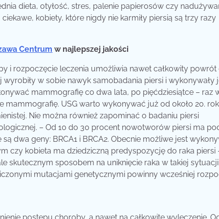
dnia dieta, otyłość, stres, palenie papierosów czy nadużywa
kawe, kobiety, które nigdy nie karmiły piersią są trzy razy
szawa Centrum
w najlepszej jakości
by i rozpoczęcie leczenia umożliwia nawet całkowity powrót
iej wyrobiły w sobie nawyk samobadania piersi i wykonywały j
ykonywać mammografię co dwa lata, po pięćdziesiątce – raz 
ące mammografię. USG warto wykonywać już od około 20. rok
omienistej. Nie można również zapominać o badaniu piersi
ologicznej. – Od 10 do 30 procent nowotworów piersi ma po
e są dwa geny: BRCA1 i BRCA2. Obecnie możliwe jest wykon
m czy kobieta ma dziedziczną predyspozycję do raka piersi 
le skutecznym sposobem na uniknięcie raka w takiej sytuacji 
edziczonymi mutacjami genetycznymi powinny wcześniej rozp
olnienie postępu choroby, a nawet na całkowite wyleczenie. O