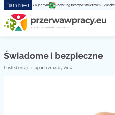
Skip
Flash News
Recykling tworzyw sztucznych – Zwiększ społeczną świadomo
to
content
Świadome i bezpieczne
Posted on
27 listopada 2014
by
Virtu