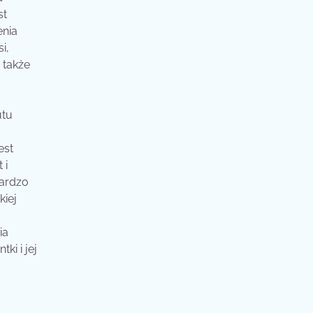
st
enia
i,
 także
utu
ć
est
 i
bardzo
kiej
ia
ki i jej