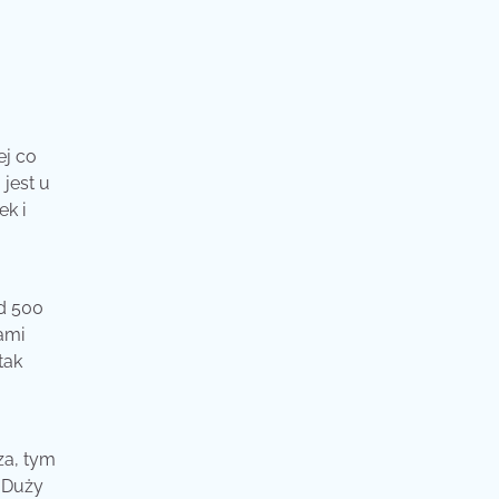
ej co
jest u
ek i
ad 500
ami
tak
za, tym
. Duży