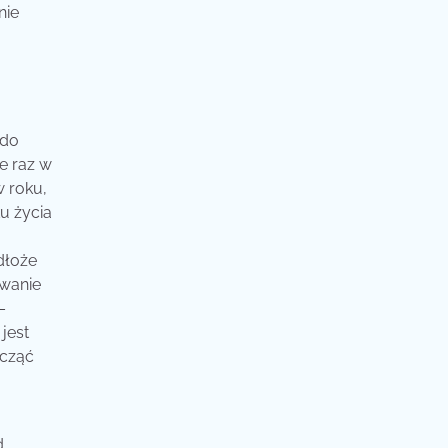
nie
 do
e raz w
w roku,
u życia
dłoże
ywanie
–
jest
ocząć
d