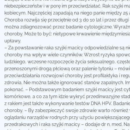
niebezpieczeństw i w porę im przeciwdziałać. Rak szyjki
kobiecym. Najczęściej zapadają na niego panie między 25 a 
Choroba rozwija się przeciętnie od 3 do 10 lat i przez dł
można zdiagnozować przez badanie cytologiczne. Wyraźn
choroby. Może to być: nietypowe krwawienie międzymiesi
upławy.
– Za powstawanie raka szyjki macicy odpowiedzialne są n
choroby ma wpływ wiele czynników. Wzrost ryzyka spowo
ludzkiego, wczesne rozpoczęcie życia seksualnego, częst
przenoszonymi drogą płciową oraz palenie tytoniu – mówi 
przeciwdziałania rozwojowi choroby jest profilaktyka i re
zdrowia. Nie można także ignorować stanów zapalnych. Im 
pokonać. – Podstawowym badaniem szyjki macicy jest cyt
komórkowe, a co za tym idzie wykryć przedinwazyjne stad
z rakiem jest także wykonywanie testów DNA HPV. Badan
choroby. – By zabezpieczyć swoje zdrowie warto również
oglądaniu narządów rodnych przy użyciu powiększająceg
przedrakowych i raka szyjki macicy – dodaje dr n. med. Nata