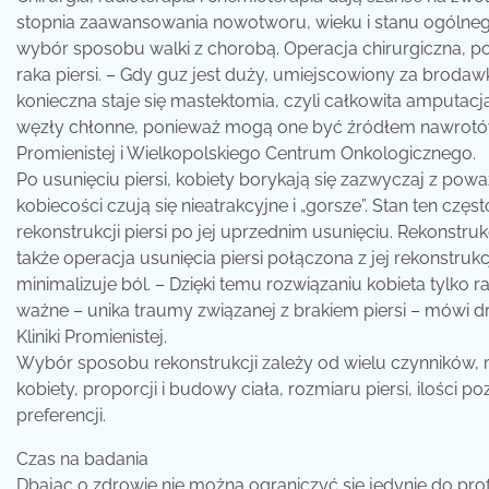
stopnia zaawansowania nowotworu, wieku i stanu ogólnego 
wybór sposobu walki z chorobą. Operacja chirurgiczna, 
raka piersi. – Gdy guz jest duży, umiejscowiony za brodawką
konieczna staje się mastektomia, czyli całkowita amputac
węzły chłonne, ponieważ mogą one być źródłem nawrotów 
Promienistej i Wielkopolskiego Centrum Onkologicznego.
Po usunięciu piersi, kobiety borykają się zazwyczaj z 
kobiecości czują się nieatrakcyjne i „gorsze”. Stan ten czę
rekonstrukcji piersi po jej uprzednim usunięciu. Rekonstrukc
także operacja usunięcia piersi połączona z jej rekonstruk
minimalizuje ból. – Dzięki temu rozwiązaniu kobieta tylko 
ważne – unika traumy związanej z brakiem piersi – mówi dr
Kliniki Promienistej.
Wybór sposobu rekonstrukcji zależy od wielu czynników
kobiety, proporcji i budowy ciała, rozmiaru piersi, ilości po
preferencji.
Czas na badania
Dbając o zdrowie nie można ograniczyć się jedynie do prof