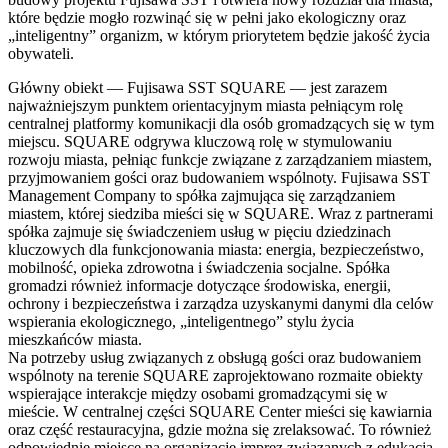
które będzie mogło rozwinąć się w pełni jako ekologiczny oraz
„inteligentny” organizm, w którym priorytetem będzie jakość życia
obywateli.
Główny obiekt — Fujisawa SST SQUARE — jest zarazem
najważniejszym punktem orientacyjnym miasta pełniącym rolę
centralnej platformy komunikacji dla osób gromadzących się w tym
miejscu. SQUARE odgrywa kluczową rolę w stymulowaniu
rozwoju miasta, pełniąc funkcje związane z zarządzaniem miastem,
przyjmowaniem gości oraz budowaniem wspólnoty. Fujisawa SST
Management Company to spółka zajmująca się zarządzaniem
miastem, której siedziba mieści się w SQUARE. Wraz z partnerami
spółka zajmuje się świadczeniem usług w pięciu dziedzinach
kluczowych dla funkcjonowania miasta: energia, bezpieczeństwo,
mobilność, opieka zdrowotna i świadczenia socjalne. Spółka
gromadzi również informacje dotyczące środowiska, energii,
ochrony i bezpieczeństwa i zarządza uzyskanymi danymi dla celów
wspierania ekologicznego, „inteligentnego” stylu życia
mieszkańców miasta.
Na potrzeby usług związanych z obsługą gości oraz budowaniem
wspólnoty na terenie SQUARE zaprojektowano rozmaite obiekty
wspierające interakcje między osobami gromadzącymi się w
mieście. W centralnej części SQUARE Center mieści się kawiarnia
oraz część restauracyjna, gdzie można się zrelaksować. To również
odpowiednie miejsce na organizację imprez związanych z edukacją