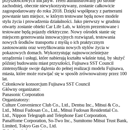
przyszłościowych inicjatyw. Teren administrowany po stronie
zachodniej, obecnie niewykorzystywany, zostanie całkowicie
zagospodarowany do roku 2018. Dzięki współpracy z partnerami
powstanie tam miejsce, w którym testowane będą nowe modele
stylu życia i prowadzenia działalności. Jako pierwszy w grudniu
otwarty zostanie obiekt Car Life Lab, w którym prezentowane i
testowane będą pojazdy elektryczne. Nowy ośrodek stanie się
miejscem generowania innowacyjnych rozwiązań, testowania
nowych środków transportu z myślą o ich praktycznym
zastosowaniu oraz weryfikowania nowych stylów życia w
pokazowych domach. Wykorzystując najnowocześniejsze
urządzenia i usługi, które nabierają kształtu właśnie tutaj, by służyć
później budowaniu miast przyszłości, Fujisawa SST Council
zintensyfikuje swoje dążenia do pełnej realizacji modelu Fujisawa,
miasta, które może rozwijać się w sposób zrównoważony przez 100
lat.
Członkowie konsorcjum Fujisawa SST Council
Główny organizator:
Panasonic Corporation
Organizatorzy:
Culture Convenience Club Co., Ltd., Dentsu Inc., Mitsui & Co.,
Ltd., Mitsui Fudosan Co., Ltd., Mitsui Fudosan Residential Co.
Ltd., Nippon Telegraph and Telephone East Corporation,
PanaHome Corporation, So-Two Inc., Sumitomo Mitsui Trust Bank,
Limited, Tokyo Gas Co., Ltd.