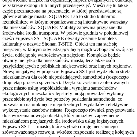
w zakresie ekologii lub innych przedsięwzięć. Mieści się tu także
część przeznaczona na prezentacje, w której przedstawiane są
główne atrakcje miasta. SQUARE Lab to studio kulinarno-
rzemieślnicze w którym organizowane są interaktywne warsztaty
dla mieszkańców. SQUARE Mobility zapewnia przyjazne dla
środowiska środki transportu. W połowie grudnia w południowej
części Fujisawa SST SQUARE otwarty zostanie kompleks
kulturalny o nazwie Shonan T-SITE. Obiekt ten ma stać się
miejscem, w którym odwiedzający będą mogli wzbogacać swój styl
życia, oddając się wartościowym zajęciom. Kompleks będzie
otwarty nie tylko dla mieszkańców miasta, lecz także osób
przyjeżdżających z pobliskich miejscowości oraz innych regionów.
Nową inicjatywą w projekcie Fujisawa SST jest wydzielona strefa
mieszkaniowa dla osób nieposiadających samochodu (rozpoczęto
drugi etap procesu sprzedaży). Dzięki korzystaniu z oferowanych
przez miasto usług współdzielenia i wynajmu samochodów
ekologicznych mieszkańcy tej strefy mogą prowadzić wybrany
przez siebie styl życia bez potrzeby posiadania samochodu, co
pozwala im na uniknięcie niepotrzebnych wydatków i efektywne
wykorzystanie zasobów miasta. Rozpoczęto również przygotowania
do stworzenia nowego obiektu, który umożliwi zapewnienie
mieszkańcom przyjaznych dla środowiska usług logistycznych.
Fujisawa SST — miasto, które wybrało drogę nieustannego
zrównoważonego rozwoju, wkrótce rozpocznie realizację kolejnych