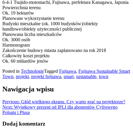
6-4-1 Tsujido-motomachi, Fujisawa, prefektura Kanagawa, Japonia
Powierzchnia terenu
Ok. 19 hektarów
Planowane wykorzystanie terenu
Budynki mieszkalne (ok. 1000 budynków)/obiekty
handlowe/obiekty użyteczności publicznej
Planowana liczba mieszkańców
Ok. 3000 osób
Harmonogram
Zakończenie budowy miasta zaplanowano na rok 2018
Całkowity koszt projektu
Ok. 60 miliardów jenów
Posted in
Technologie
Tagged
Fujisawa
,
Fujisawa Sustainable Smart
Town
,
projekt
,
projekt fujisawa
,
smart
,
sustainable
,
town
Nawigacja wpisu
Previous:
Głód wielkiego ekranu. Czy warto grać na projektorze?
Next:
Wyjątkowy prezent od IPLI dla abonentów Cyfrowego
Polsatu i Plusa
Dodaj komentarz