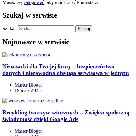
Musisz się
zalogować
, aby móc dodać komentarz.
Szukaj w serwisie
Szukaj:
Najnowsze w serwisie
Niszczarki dla Twojej firmy – bezpieczeństwo
danych i niezawodna obsługa serwisowa w jednym
Master Bloger
19 maja 2025
Recykling tworzyw sztucznych – Zwiększ społeczną
świadomość dzięki Google Ads
Master Bloger