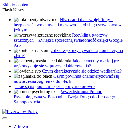
Skip to content
Flash News
Niszczarki dla Twojej firmy –
bezpieczeństwo danych i niezawodna obsługa serwisowa w
jednym
Recykling tworzyw
sztucznych – Zwiększ społeczną świadomość dzięki Google
Ads
Gdzie wykorzystywane są kontenery na
złom?
Jakie elementy maskujące
wykorzystuje się w procesie lakierowania?
Czym charakteryzuje się odzież wędkarska?
Czym powinna charakteryzować się
nowoczesna zaginarka do blach?
Jakie są najpopularniejsze sporty motorowe?
Wszechstronna Pomoc
Psychologiczna w Poznaniu: Twoja Droga do Lepszego
Samopoczucia
Zdrowie