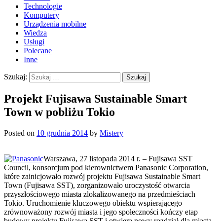
Technologie
Komputery
Urządzenia mobilne
Wiedza
Usługi
Polecane
Inne
Szukaj:
Projekt Fujisawa Sustainable Smart
Town w pobliżu Tokio
Posted on
10 grudnia 2014
by
Mistery
Warszawa, 27 listopada 2014 r. – Fujisawa SST
Council, konsorcjum pod kierownictwem Panasonic Corporation,
które zainicjowało rozwój projektu Fujisawa Sustainable Smart
Town (Fujisawa SST), zorganizowało uroczystość otwarcia
przyszłościowego miasta zlokalizowanego na przedmieściach
Tokio. Uruchomienie kluczowego obiektu wspierającego
zrównoważony rozwój miasta i jego społeczności kończy etap
budowy projektu Fujisawa SST i otwiera nowy rozdział dla miasta,