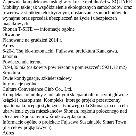
Zapewnia kompleksowe usługi w zakresie mobilności w SQUARE
Mobility, takie jak współdzielenie ekologicznych samochodów oraz
rowerów z silnikiem elektrycznym, dostarczanie samochodów do
wynajmu oraz sprzedaż ubezpieczeń na życie i ubezpieczeń
majątkowych.
Shonan T-SITE — informacje ogólne
Otwarcie
Planowane na grudzień 2014 r.
Adres
6-20-1 Tsujido-motomachi, Fujisawa, prefektura Kanagawa,
Japonia
Powierzchnia terenu
7694,86 m2 (całkowita powierzchnia pomieszczeń: 5921,12 m2)
Struktura
Dwie kondygnacje, szkielet stalowy
Informacje ogólne
Culture Convenience Club Co., Ltd.
Kompleks kulturalny z unikalnymi sklepami oferującymi głównie
książki i czasopisma. Kompleks, którego projekt przestrzenny
oparto na koncepcji stylu życia typowego dla Shonan, ma na celu
ubarwienie życia mieszkańców Shonan, regionu położonego nad
Oceanem Spokojnym w środkowej Japonii.
Informacje ogólne o projekcie Fujisawa Sustainable Smart Town
(dla celów poglądowych)
Adres