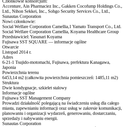
Członkowie konsorcjum:
Accenture, Ain Pharmaciez Inc., Gakken Cocofump Holdings Co.,
Ltd., Nihon Sekkei, Inc., Sohgo Security Services Co., Ltd.,
Sunautas Corporation
Nowi członkowie:
Social Welfare Corporation Camellia,1 Yamato Transport Co., Ltd.
Social Welfare Corporation Camellia, Koyama Healthcare Group
Przedstawiciel: Yasunari Koyama
Fujisawa SST SQUARE — informacje ogólne
Otwarcie
Listopad 2014 r.
Adres
6-21-1 Tsujido-motomachi, Fujisawa, prefektura Kanagawa,
Japonia
Powierzchnia terenu
6453,14 m2 (całkowita powierzchnia pomieszczeń: 1485,11 m2)
Struktura
Dwie kondygnacje, szkielet stalowy
Informacje ogólne
Fujisawa SST Management Company
Prowadzi działalność polegającą na świadczeniu usług dla całego
miasta, zapewnianiu informacji oraz usług w zakresie komunikacji,
planowaniu i organizacji wydarzeń, generowaniu, dostarczaniu,
sprzedaży i nabywaniu energii.
Sunautas Corporation