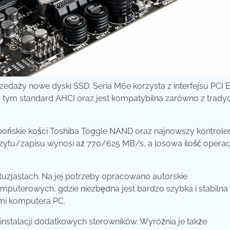
rzedaży nowe dyski SSD.
Seria M6e korzysta z interfejsu PCI 
rzy tym standard AHCI oraz jest kompatybilna zarówno z trady
pońskie kości Toshiba Toggle NAND oraz najnowszy kontrole
ytu/zapisu wynosi aż 770/625 MB/s, a losowa ilość operac
tuzjastach. Na jej potrzeby opracowano autorskie
puterowych, gdzie niezbędna jest bardzo szybka i stabilna
i komputera PC.
 instalacji dodatkowych sterowników. Wyróżnia je także