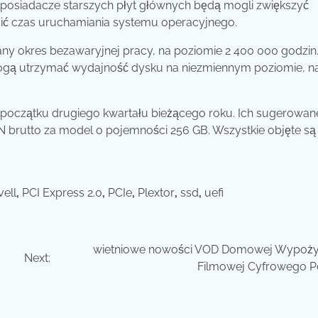
posiadacze starszych płyt głównych będą mogli zwiększyć
ić czas uruchamiania systemu operacyjnego.
any okres bezawaryjnej pracy, na poziomie 2 400 000 godzin
ogą utrzymać wydajność dysku na niezmiennym poziomie, n
 na początku drugiego kwartału bieżącego roku. Ich sugerowa
LN brutto za model o pojemności 256 GB. Wszystkie objęte są
ell
,
PCI Express 2.0
,
PCIe
,
Plextor
,
ssd
,
uefi
wietniowe nowości VOD Domowej Wypoży
Next:
Filmowej Cyfrowego P