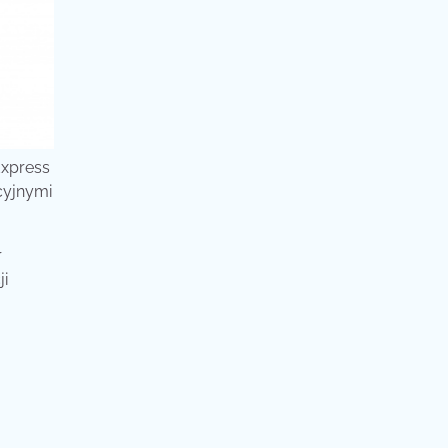
Express
cyjnymi
r
ji