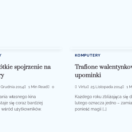
Y
KOMPUTERY
ótkie spojrzenie na
Trafione walentynk
ry
upominki
 Grudnia 2014
1 Min Read
0
Virtu
25 Listopada 2014
1 M
ania własnego kina
Każdego roku zbliżająca się d
aje się coraz bardziej
lutego oznacza jedno – zamia
wśród użytkowników.
ponieść magii […]