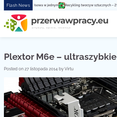
Skip
Flash News
Recykling tworzyw sztucznych – Zwiększ społeczną 
to
content
Plextor M6e – ultraszybkie
Posted on
27 listopada 2014
by
Virtu