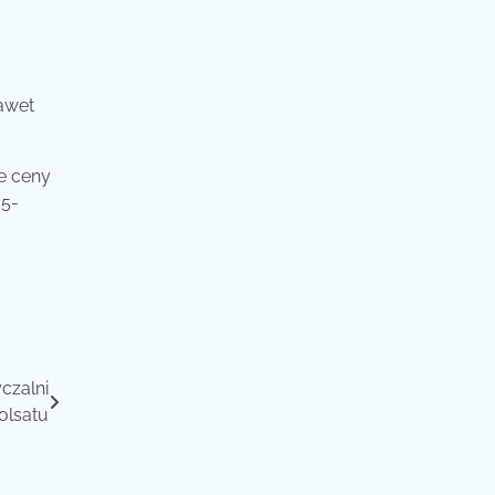
.
awet
ne ceny
 5-
czalni
olsatu