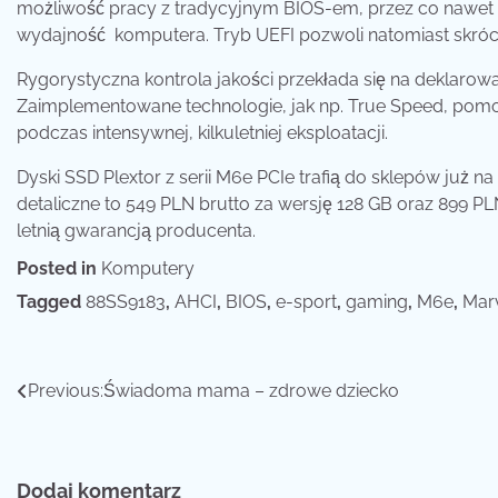
możliwość pracy z tradycyjnym BIOS-em, przez co nawet 
wydajność komputera. Tryb UEFI pozwoli natomiast skróc
Rygorystyczna kontrola jakości przekłada się na deklarow
Zaimplementowane technologie, jak np. True Speed, pom
podczas intensywnej, kilkuletniej eksploatacji.
Dyski SSD Plextor z serii M6e PCIe trafią do sklepów już
detaliczne to 549 PLN brutto za wersję 128 GB oraz 899 P
letnią gwarancją producenta.
Posted in
Komputery
Tagged
88SS9183
,
AHCI
,
BIOS
,
e-sport
,
gaming
,
M6e
,
Marv
Nawigacja
Previous:
Świadoma mama – zdrowe dziecko
wpisu
Dodaj komentarz