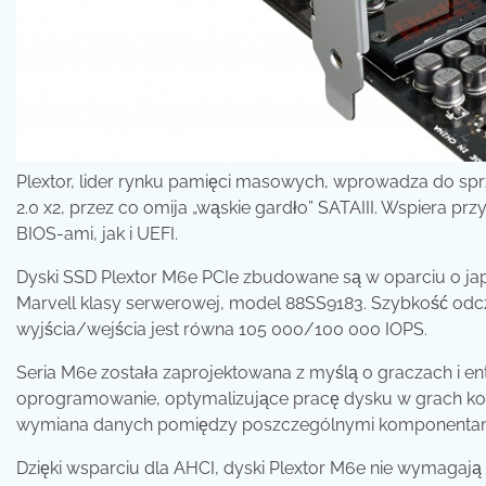
Plextor, lider rynku pamięci masowych, wprowadza do sp
2.0 x2, przez co omija „wąskie gardło” SATAIII. Wspiera p
BIOS-ami, jak i UEFI.
Dyski SSD Plextor M6e PCIe zbudowane są w oparciu o ja
Marvell klasy serwerowej, model 88SS9183. Szybkość odcz
wyjścia/wejścia jest równa 105 000/100 000 IOPS.
Seria M6e została zaprojektowana z myślą o graczach i en
oprogramowanie, optymalizujące pracę dysku w grach kom
wymiana danych pomiędzy poszczególnymi komponentam
Dzięki wsparciu dla AHCI, dyski Plextor M6e nie wymagają