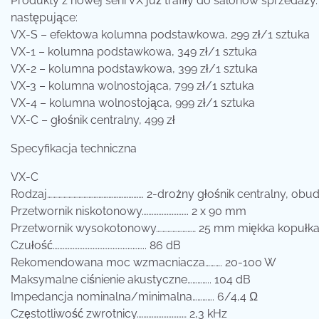
Produkty z nowej serii VX już trafiły do salonów sprzeda
następujące:
VX-S – efektowa kolumna podstawkowa, 299 zł/1 sztuka
VX-1 – kolumna podstawkowa, 349 zł/1 sztuka
VX-2 – kolumna podstawkowa, 399 zł/1 sztuka
VX-3 – kolumna wolnostojąca, 799 zł/1 sztuka
VX-4 – kolumna wolnostojąca, 999 zł/1 sztuka
VX-C – głośnik centralny, 499 zł
Specyfikacja techniczna
VX-C
Rodzaj…………………………………………………. 2-drożny głośnik centralny, ob
Przetwornik niskotonowy………………………. 2 x 90 mm
Przetwornik wysokotonowy…………………… 25 mm miękka kopułk
Czułość……………………………………………….. 86 dB
Rekomendowana moc wzmacniacza………. 20-100 W
Maksymalne ciśnienie akustyczne………….. 104 dB
Impedancja nominalna/minimalna…………. 6/4,4 Ω
Częstotliwość zwrotnicy………………………… 2,3 kHz