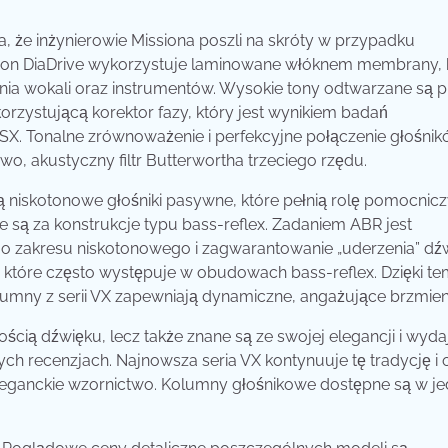
 że inżynierowie Missiona poszli na skróty w przypadku
sion DiaDrive wykorzystuje laminowane włóknem membrany, 
nia wokali oraz instrumentów. Wysokie tony odtwarzane są p
orzystującą korektor fazy, który jest wynikiem badań
X. Tonalne zrównoważenie i perfekcyjne połączenie głośnik
o, akustyczny filtr Butterwortha trzeciego rzędu.
 niskotonowe głośniki pasywne, które pełnią rolę pomocnic
e są za konstrukcje typu bass-reflex. Zadaniem ABR jest
o zakresu niskotonowego i zagwarantowanie „uderzenia” dź
 które często występuje w obudowach bass-reflex. Dzięki t
lumny z serii VX zapewniają dynamiczne, angażujące brzmien
ścią dźwięku, lecz także znane są ze swojej elegancji i wyda
ych recenzjach. Najnowsza seria VX kontynuuje tę tradycję i
eleganckie wzornictwo. Kolumny głośnikowe dostępne są w j