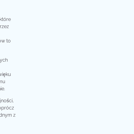
które
rzez
ów to
zych
więku
emu
ie.
jności,
 oprócz
ednym z