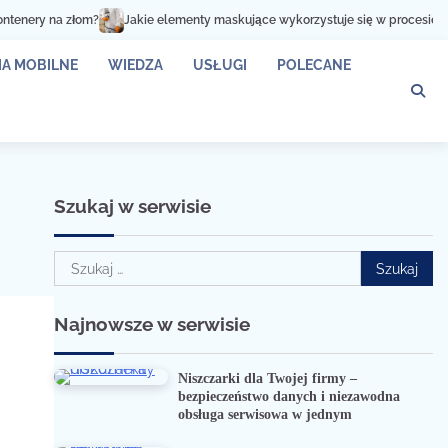
Jakie elementy maskujące wykorzystuje się w procesie lakierowania?
Cz
A MOBILNE
WIEDZA
USŁUGI
POLECANE
Szukaj w serwisie
Szukaj:
Najnowsze w serwisie
Niszczarki dla Twojej firmy –
bezpieczeństwo danych i niezawodna
obsługa serwisowa w jednym