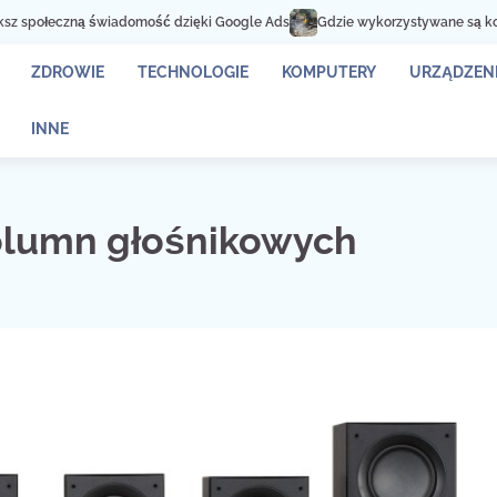
adomość dzięki Google Ads
Gdzie wykorzystywane są kontenery na złom?
ZDROWIE
TECHNOLOGIE
KOMPUTERY
URZĄDZENI
INNE
kolumn głośnikowych