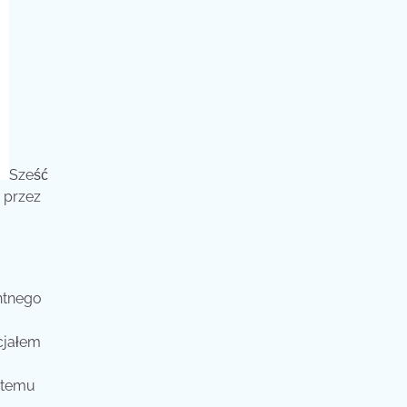
Sześć
przez
ntnego
cjałem
stemu