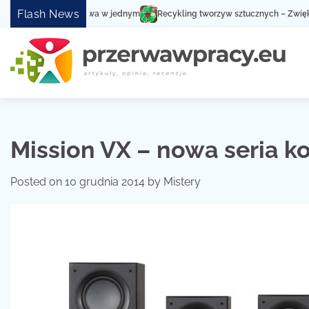
Skip
Flash News
Recykling tworzyw sztucznych – Zwiększ społeczną świ
to
content
Mission VX – nowa seria 
Posted on
10 grudnia 2014
by
Mistery