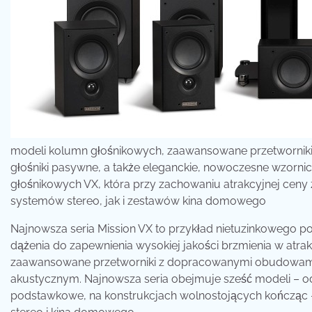
modeli kolumn głośnikowych, zaawansowane przetworniki
głośniki pasywne, a także eleganckie, nowoczesne wzorn
głośnikowych VX, która przy zachowaniu atrakcyjnej ceny
systemów stereo, jak i zestawów kina domowego
Najnowsza seria Mission VX to przykład nietuzinkowego 
dążenia do zapewnienia wysokiej jakości brzmienia w atrak
zaawansowane przetworniki z dopracowanymi obudowami i
akustycznym. Najnowsza seria obejmuje sześć modeli – od
podstawkowe, na konstrukcjach wolnostojących kończąc 