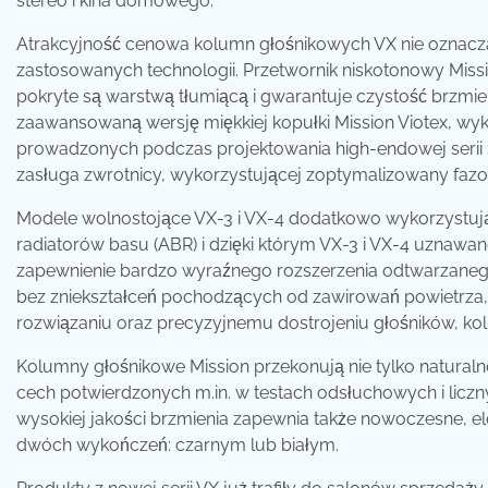
stereo i kina domowego.
Atrakcyjność cenowa kolumn głośnikowych VX nie oznacza,
zastosowanych technologii. Przetwornik niskotonowy Mis
pokryte są warstwą tłumiącą i gwarantuje czystość brzmie
zaawansowaną wersję miękkiej kopułki Mission Viotex, wyk
prowadzonych podczas projektowania high-endowej serii S
zasługa zwrotnicy, wykorzystującej zoptymalizowany fazow
Modele wolnostojące VX-3 i VX-4 dodatkowo wykorzystują
radiatorów basu (ABR) i dzięki którym VX-3 i VX-4 uznawan
zapewnienie bardzo wyraźnego rozszerzenia odtwarzaneg
bez zniekształceń pochodzących od zawirowań powietrza,
rozwiązaniu oraz precyzyjnemu dostrojeniu głośników, ko
Kolumny głośnikowe Mission przekonują nie tylko naturalno
cech potwierdzonych m.in. w testach odsłuchowych i liczn
wysokiej jakości brzmienia zapewnia także nowoczesne, 
dwóch wykończeń: czarnym lub białym.