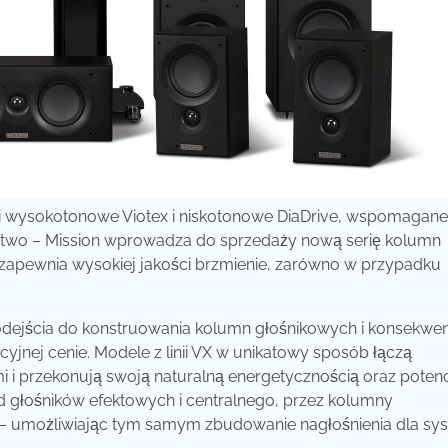
 wysokotonowe Viotex i niskotonowe DiaDrive,
wspomagane 
ictwo – Mission wprowadza do sprzedaży nową serię kolumn
 zapewnia wysokiej jakości brzmienie, zarówno w przypadku
podejścia do konstruowania kolumn głośnikowych i konsekwe
cyjnej cenie. Modele z linii VX w unikatowy sposób łączą
 przekonują swoją naturalną energetycznością oraz poten
 głośników efektowych i centralnego, przez kolumny
– umożliwiając tym samym zbudowanie nagłośnienia dla sy