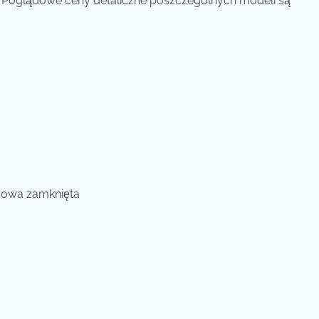
ży. Poglądowe ceny detaliczne poszczególnych modeli są
udowa zamknięta
a