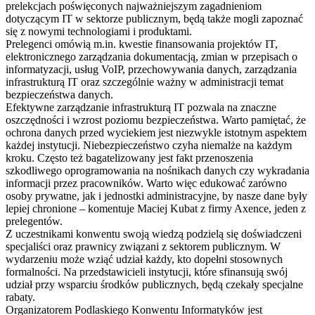
prelekcjach poświęconych najważniejszym zagadnieniom
dotyczącym IT w sektorze publicznym, będą także mogli zapoznać
się z nowymi technologiami i produktami.
Prelegenci omówią m.in. kwestie finansowania projektów IT,
elektronicznego zarządzania dokumentacją, zmian w przepisach o
informatyzacji, usług VoIP, przechowywania danych, zarządzania
infrastrukturą IT oraz szczególnie ważny w administracji temat
bezpieczeństwa danych.
Efektywne zarządzanie infrastrukturą IT pozwala na znaczne
oszczędności i wzrost poziomu bezpieczeństwa. Warto pamiętać, że
ochrona danych przed wyciekiem jest niezwykle istotnym aspektem
każdej instytucji. Niebezpieczeństwo czyha niemalże na każdym
kroku. Często też bagatelizowany jest fakt przenoszenia
szkodliwego oprogramowania na nośnikach danych czy wykradania
informacji przez pracowników. Warto więc edukować zarówno
osoby prywatne, jak i jednostki administracyjne, by nasze dane były
lepiej chronione – komentuje Maciej Kubat z firmy Axence, jeden z
prelegentów.
Z uczestnikami konwentu swoją wiedzą podzielą się doświadczeni
specjaliści oraz prawnicy związani z sektorem publicznym. W
wydarzeniu może wziąć udział każdy, kto dopełni stosownych
formalności. Na przedstawicieli instytucji, które sfinansują swój
udział przy wsparciu środków publicznych, będą czekały specjalne
rabaty.
Organizatorem Podlaskiego Konwentu Informatyków jest