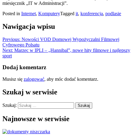
miesięcznik „IT w Administracji”.
Posted in
Internet
,
Komputery
Tagged
it
,
konferencja
,
podlasie
Nawigacja wpisu
Previous:
Nowości VOD Domowej Wypożyczalni Filmowej
Cyfrowego Polsatu
Next:
Marzec w IPLI – „Hannibal”, nowe hity filmowe i najlepszy
sport
Dodaj komentarz
Musisz się
zalogować
, aby móc dodać komentarz.
Szukaj w serwisie
Szukaj:
Najnowsze w serwisie