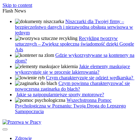
Skip to content
Flash News
Niszczarki dla Twojej firmy –
bezpieczeństwo danych i niezawodna obsługa serwisowa w
jednym
Recykling tworzyw
sztucznych – Zwiększ społeczną świadomość dzięki Google
Ads
Gdzie wykorzystywane są kontenery na
złom?
Jakie elementy maskujące
wykorzystuje się w procesie lakierowania?
Czym charakteryzuje się odzież wędkarska?
Czym powinna charakteryzować się
nowoczesna zaginarka do blach?
Jakie są najpopularniejsze sporty motorowe?
Wszechstronna Pomoc
Psychologiczna w Poznaniu: Twoja Droga do Lepszego
Samopoczucia
Zdrowie