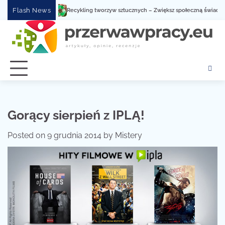
Skip
Flash News
Recykling tworzyw sztucznych – Zwiększ społeczną świadomość dzię
to
content
Gorący sierpień z IPLĄ!
Posted on
9 grudnia 2014
by
Mistery