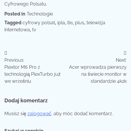
Cyfrowego Polsatu.
Posted in
Technologie
Tagged
cyfrowy polsat
,
ipla
,
lte
,
plus
,
telewizja
internetowa
,
tv
Nawigacja
Previous:
Next:
wpisu
Plextor M6 Pro z
Acer wprowadza pierwszy
technologią PlexTurbo już
na świecie monitor w
we wrześniu
standardzie 4k2k
Dodaj komentarz
Musisz się
zalogować
, aby móc dodać komentarz.
Szukaj w serwisie