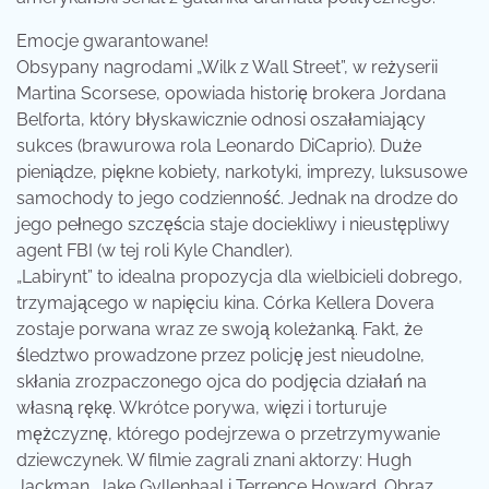
Emocje gwarantowane!
Obsypany nagrodami „Wilk z Wall Street”, w reżyserii
Martina Scorsese, opowiada historię brokera Jordana
Belforta, który błyskawicznie odnosi oszałamiający
sukces (brawurowa rola Leonardo DiCaprio). Duże
pieniądze, piękne kobiety, narkotyki, imprezy, luksusowe
samochody to jego codzienność. Jednak na drodze do
jego pełnego szczęścia staje dociekliwy i nieustępliwy
agent FBI (w tej roli Kyle Chandler).
„Labirynt” to idealna propozycja dla wielbicieli dobrego,
trzymającego w napięciu kina. Córka Kellera Dovera
zostaje porwana wraz ze swoją koleżanką. Fakt, że
śledztwo prowadzone przez policję jest nieudolne,
skłania zrozpaczonego ojca do podjęcia działań na
własną rękę. Wkrótce porywa, więzi i torturuje
mężczyznę, którego podejrzewa o przetrzymywanie
dziewczynek. W filmie zagrali znani aktorzy: Hugh
Jackman, Jake Gyllenhaal i Terrence Howard. Obraz