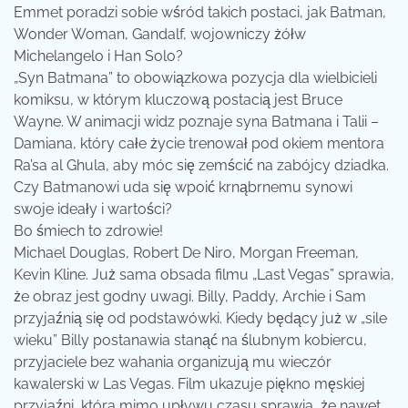
Emmet poradzi sobie wśród takich postaci, jak Batman,
Wonder Woman, Gandalf, wojowniczy żółw
Michelangelo i Han Solo?
„Syn Batmana” to obowiązkowa pozycja dla wielbicieli
komiksu, w którym kluczową postacią jest Bruce
Wayne. W animacji widz poznaje syna Batmana i Talii –
Damiana, który całe życie trenował pod okiem mentora
Ra’sa al Ghula, aby móc się zemścić na zabójcy dziadka.
Czy Batmanowi uda się wpoić krnąbrnemu synowi
swoje ideały i wartości?
Bo śmiech to zdrowie!
Michael Douglas, Robert De Niro, Morgan Freeman,
Kevin Kline. Już sama obsada filmu „Last Vegas” sprawia,
że obraz jest godny uwagi. Billy, Paddy, Archie i Sam
przyjaźnią się od podstawówki. Kiedy będący już w „sile
wieku” Billy postanawia stanąć na ślubnym kobiercu,
przyjaciele bez wahania organizują mu wieczór
kawalerski w Las Vegas. Film ukazuje piękno męskiej
przyjaźni, która mimo upływu czasu sprawia, że nawet