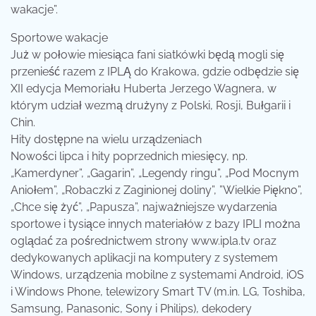
wakacje”.
Sportowe wakacje
Już w połowie miesiąca fani siatkówki będą mogli się
przenieść razem z IPLĄ do Krakowa, gdzie odbędzie się
XII edycja Memoriału Huberta Jerzego Wagnera, w
którym udział wezmą drużyny z Polski, Rosji, Bułgarii i
Chin.
Hity dostępne na wielu urządzeniach
Nowości lipca i hity poprzednich miesięcy, np.
„Kamerdyner”, „Gagarin”, „Legendy ringu”, „Pod Mocnym
Aniołem”, „Robaczki z Zaginionej doliny”, ”Wielkie Piękno”,
„Chce się żyć”, „Papusza”, najważniejsze wydarzenia
sportowe i tysiące innych materiałów z bazy IPLI można
oglądać za pośrednictwem strony www.ipla.tv oraz
dedykowanych aplikacji na komputery z systemem
Windows, urządzenia mobilne z systemami Android, iOS
i Windows Phone, telewizory Smart TV (m.in. LG, Toshiba,
Samsung, Panasonic, Sony i Philips), dekodery