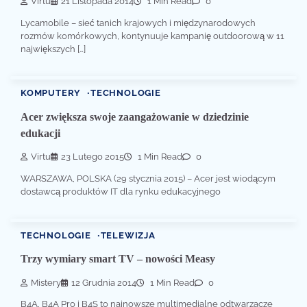
Virtu
21 Listopada 2014
1 Min Read
0
Lycamobile – sieć tanich krajowych i międzynarodowych
rozmów komórkowych, kontynuuje kampanię outdoorową w 11
największych […]
KOMPUTERY
TECHNOLOGIE
Acer zwiększa swoje zaangażowanie w dziedzinie
edukacji
Virtu
23 Lutego 2015
1 Min Read
0
WARSZAWA, POLSKA (29 stycznia 2015) – Acer jest wiodącym
dostawcą produktów IT dla rynku edukacyjnego
TECHNOLOGIE
TELEWIZJA
Trzy wymiary smart TV – nowości Measy
Mistery
12 Grudnia 2014
1 Min Read
0
B4A, B4A Pro i B4S to najnowsze multimedialne odtwarzacze