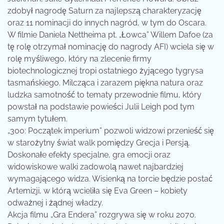
zdobył nagrodę Saturn za najlepszą charakteryzację
oraz 11 nominacji do innych nagród, w tym do Oscara.
W filmie Daniela Nettheima pt. „Łowca” Willem Dafoe (za
tę rolę otrzymał nominację do nagrody AFI) wciela się w
rolę myśliwego, który na zlecenie firmy
biotechnologicznej tropi ostatniego żyjącego tygrysa
tasmańskiego. Milcząca i zarazem piękna natura oraz
ludzka samotność to tematy przewodnie filmu, który
powstał na podstawie powieści Julii Leigh pod tym
samym tytułem.
„300: Początek imperium” pozwoli widzowi przenieść się
w starożytny świat walk pomiędzy Grecja i Persją.
Doskonałe efekty specjalne, gra emocji oraz
widowiskowe walki zadowolą nawet najbardziej
wymagającego widza. Wisienką na torcie będzie postać
Artemizji, w którą wcieliła się Eva Green – kobiety
odważnej i żądnej władzy.
Akcja filmu „Gra Endera” rozgrywa się w roku 2070.