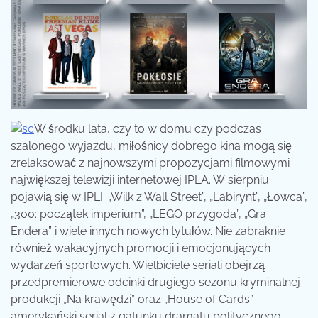
W środku lata, czy to w domu czy podczas
szalonego wyjazdu, miłośnicy dobrego kina
mogą się
zrelaksować z najnowszymi propozycjami filmowymi
największej telewizji internetowej IPLA. W sierpniu
pojawią się w IPLI: „Wilk z Wall Street”, „Labirynt”, „Łowca”,
„300: początek imperium”, „LEGO przygoda”, „Gra
Endera” i wiele innych nowych tytułów. Nie zabraknie
również wakacyjnych promocji i emocjonujących
wydarzeń sportowych. Wielbiciele seriali obejrzą
przedpremierowe odcinki drugiego sezonu kryminalnej
produkcji „Na krawędzi” oraz „House of Cards” –
amerykański serial z gatunku dramatu politycznego.