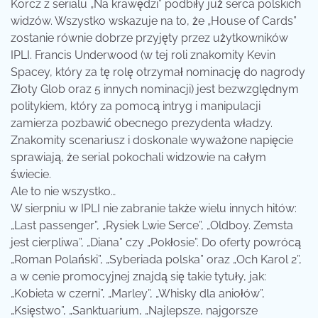
Korcz z serialu „Na krawędzi” podbiły już serca polskich
widzów. Wszystko wskazuje na to, że „House of Cards”
zostanie równie dobrze przyjęty przez użytkowników
IPLI. Francis Underwood (w tej roli znakomity Kevin
Spacey, który za tę rolę otrzymał nominację do nagrody
Złoty Glob oraz 5 innych nominacji) jest bezwzględnym
politykiem, który za pomocą intryg i manipulacji
zamierza pozbawić obecnego prezydenta władzy.
Znakomity scenariusz i doskonale wyważone napięcie
sprawiają, że serial pokochali widzowie na całym
świecie.
Ale to nie wszystko…
W sierpniu w IPLI nie zabranie także wielu innych hitów:
„Last passenger”, „Rysiek Lwie Serce”, „Oldboy. Zemsta
jest cierpliwa”, „Diana” czy „Pokłosie”. Do oferty powrócą
„Roman Polański”, „Syberiada polska” oraz „Och Karol 2”,
a w cenie promocyjnej znajdą się takie tytuły, jak:
„Kobieta w czerni”, „Marley”, „Whisky dla aniołów”,
„Księstwo”, „Sanktuarium, „Najlepsze, najgorsze