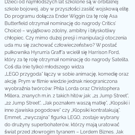
Dzieci od najmłodszych lat szkolone są w orbitalnej
szkole bojowej, aby w przyszłości zasilić wojskową elitę.
Do programu dołącza Ender Wiggin (za tę rolę Asa
Butterfield otrzymał nominację do nagrody Critics’
Choice) – wyjątkowo zdolny, ambitny i błyskotliwy
chłopiec. Czy mimo dużej presji i manipulacji otoczenia
uda mu się zachować człowieczeństwo? W postać
pułkownika Hyrum’a Graff’a wcielił się Harrison Ford,
który za tę rolę otrzymał nominację do nagrody Satelita.
Coś dla (nie tylko) młodszego widza
„LEGO przygoda” łączy w sobie animację, komedię oraz
akcję. Prym w filmie wiedzie jednak nieograniczona
wyobraźnia twórców: Phila Lorda oraz Christophera
Millera, znanych m.in. z takich hitów jak: „21 Jump Street”,
„22 Jump Street”, „Jak poznałem waszą matkę”, „Klopsiki i
inne zjawiska pogodowe” czy „Klopsiki kontratakują”.
Emmet, „zwyczajna” figurka LEGO, zostaje wybrany
do drużyny superbohaterów, którzy mają uratować
świat przed złowrogim tyranem – Lordem Biznes. Jak