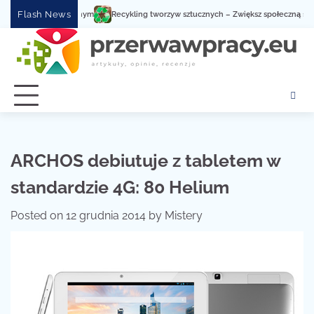
Skip
Flash News
Recykling tworzyw sztucznych – Zwiększ społeczną świadomo
to
content
ARCHOS debiutuje z tabletem w
standardzie 4G: 80 Helium
Posted on
12 grudnia 2014
by
Mistery