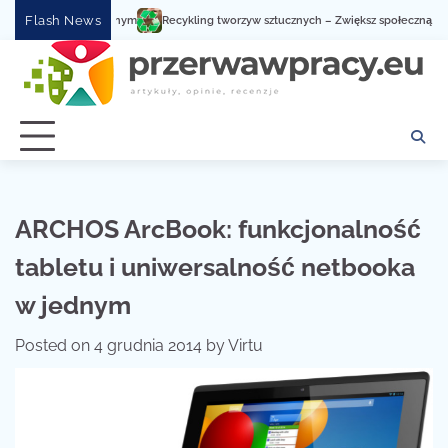
Skip
Flash News
Recykling tworzyw sztucznych – Zwiększ społeczną świado
to
content
ARCHOS ArcBook: funkcjonalność
tabletu i uniwersalność netbooka
w jednym
Posted on
4 grudnia 2014
by
Virtu