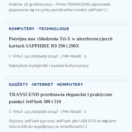
Kraków, 16 grudnia 2013 – Firma TRANSCEND zapowiada
pojawienie się na rynku pendrive’ów modeli JetFlash […]
KOMPUTERY
TECHNOLOGIE
Potrójna moc chłodzenia Tri-X w niereferencyjnych
kartach SAPPHIRE R9 290 i 290X
Virtu
24 Listopada 2014
1 Min Read
0
Najwyższa wydajność i wysoka kultura pracy
GADŻETY
INTERNET
KOMPUTERY
TRANSCEND przedstawia eleganckie i praktyczne
pamięci JetFlash 380 i 510
Virtu
24 Listopada 2014
1 Min Read
0
Stylowy JetFlash 510 oraz JetFlash 380 USB OTG ze złączem
microUSB do współpracy ze smartfonami […]