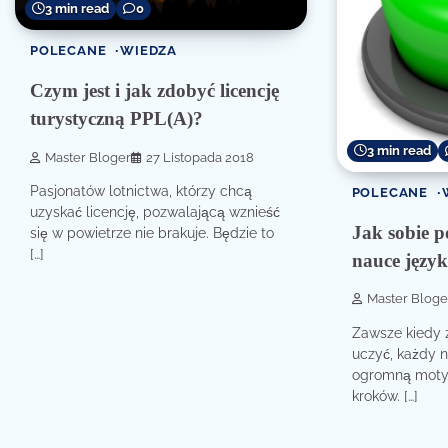
3 min read
0
POLECANE
WIEDZA
Czym jest i jak zdobyć licencję
turystyczną PPL(A)?
3 min read
Master Bloger
27 Listopada 2018
Pasjonatów lotnictwa, którzy chcą
POLECANE
uzyskać licencję, pozwalającą wznieść
Jak sobie p
się w powietrze nie brakuje. Będzie to
[…]
nauce język
Master Bloge
Zawsze kiedy 
uczyć, każdy n
ogromną moty
kroków. […]