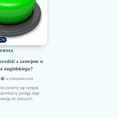
0
WIEDZA
oradzić z zastojem w
a angielskiego?
r
11 Listopada 2018
zaczynamy się czegoś
ajmniejszy postęp daje
wację do dalszych