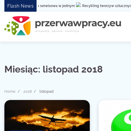
Skip
Flash News
i niezawodna obsługa serwisowa w jednym
Recykling tworzyw sztucznych –
to
content
Miesiąc:
listopad 2018
Home
2018
listopad