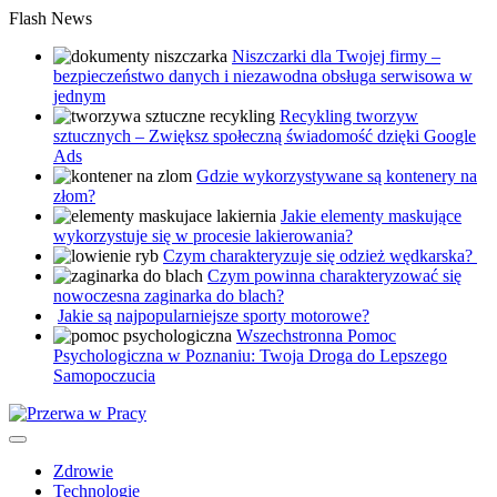
Skip
Flash News
to
Niszczarki dla Twojej firmy –
content
bezpieczeństwo danych i niezawodna obsługa serwisowa w
jednym
Recykling tworzyw
sztucznych – Zwiększ społeczną świadomość dzięki Google
Ads
Gdzie wykorzystywane są kontenery na
złom?
Jakie elementy maskujące
wykorzystuje się w procesie lakierowania?
Czym charakteryzuje się odzież wędkarska?
Czym powinna charakteryzować się
nowoczesna zaginarka do blach?
Jakie są najpopularniejsze sporty motorowe?
Wszechstronna Pomoc
Psychologiczna w Poznaniu: Twoja Droga do Lepszego
Samopoczucia
Zdrowie
Technologie