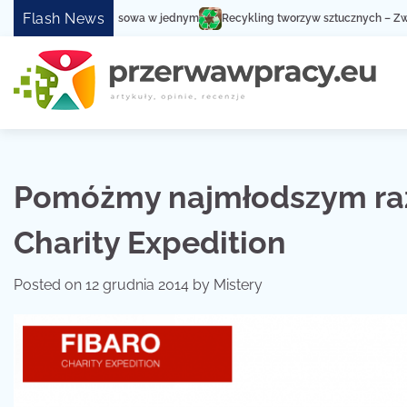
Skip
Flash News
Recykling tworzyw sztucznych – Zwiększ społeczną
to
content
Pomóżmy najmłodszym raz
Charity Expedition
Posted on
12 grudnia 2014
by
Mistery