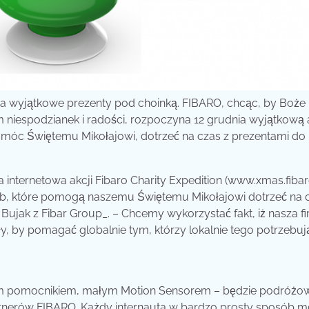
 na wyjątkowe prezenty pod choinką.
FIBARO, chcąc, by Boże
niespodzianek i radości, rozpoczyna 12 grudnia wyjątkową 
 pomóc Świętemu Mikołajowi, dotrzeć na czas z prezentami d
 internetowa akcji Fibaro Charity Expedition (www.xmas.fiba
sób, które pomogą naszemu Świętemu Mikołajowi dotrzeć na 
ujak z Fibar Group_. – Chcemy wykorzystać fakt, iż nasza f
y, by pomagać globalnie tym, którzy lokalnie tego potrzebuj
znym pomocnikiem, małym Motion Sensorem – będzie podróżo
rtnerów FIBARO. Każdy internauta w bardzo prosty sposób 