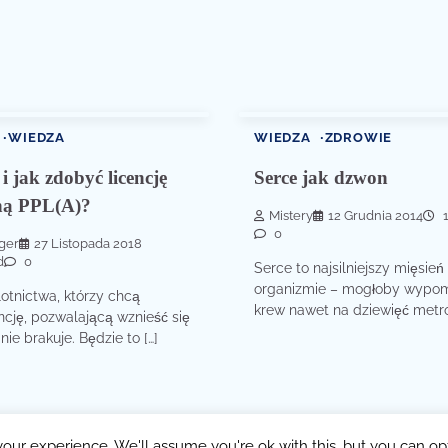
WIEDZA
WIEDZA
ZDROWIE
i jak zdobyć licencję
Serce jak dzwon
ną PPL(A)?
Mistery
12 Grudnia 2014
1
0
ger
27 Listopada 2018
d
0
Serce to najsilniejszy mięsie
organizmie – mogłoby wyp
otnictwa, którzy chcą
krew nawet na dziewięć metró
ncję, pozwalającą wznieść się
nie brakuje. Będzie to […]
ght © 2026
Przerwa w Pracy
Theme: Popular Blog By
Adore 
our experience. We'll assume you're ok with this, but you can opt