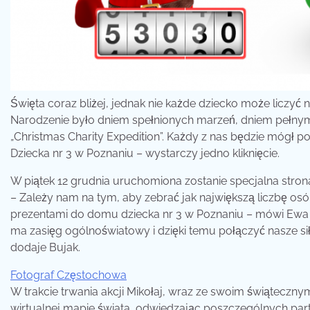
Święta coraz bliżej, jednak nie każde dziecko może liczyć
Narodzenie było dniem spełnionych marzeń, dniem pełnym 
„Christmas Charity Expedition”. Każdy z nas będzie mógł
Dziecka nr 3 w Poznaniu – wystarczy jedno kliknięcie.
W piątek 12 grudnia uruchomiona zostanie specjalna strona
– Zależy nam na tym, aby zebrać jak największą liczbę o
prezentami do domu dziecka nr 3 w Poznaniu – mówi Ewa B
ma zasięg ogólnoświatowy i dzięki temu połączyć nasze sił
dodaje Bujak.
Fotograf Częstochowa
W trakcie trwania akcji Mikołaj, wraz ze swoim świątec
wirtualnej mapie świata, odwiedzając poszczególnych pa