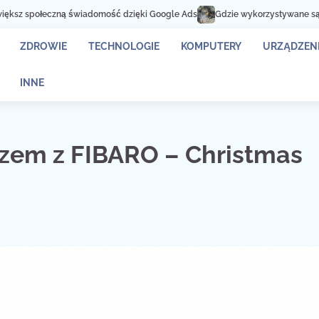
 świadomość dzięki Google Ads
Gdzie wykorzystywane są kontenery na zł
ZDROWIE
TECHNOLOGIE
KOMPUTERY
URZĄDZENI
INNE
em z FIBARO – Christmas