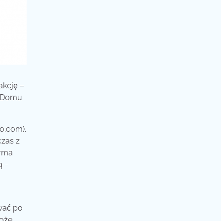
akcję –
o Domu
ro.com).
czas z
irma
ą –
wać po
może