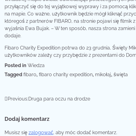
przyłączyć się do tej wyjątkowej wyprawy i za pomocą klik
na mapie. Co ważne, użytkownik będzie mógł kliknąć przyci
któregoś z partnerów FIBARO, na stronie pojawi się filmi
wyjaśnia Ewa Bujak. – W ten sposób, nasza strona zamieni
dodaje.
Fibaro Charity Expedition potrwa do 23 grudnia, Święty Mi
użytkowników zależy czy przybędzie z prezentami do Domu
Posted in
Wiedza
Tagged
fibaro
,
fibaro charity expedition
,
mikołaj
,
święta
Nawigacja
Previous:
Druga para oczu na drodze
wpisu
Dodaj komentarz
Musisz się
zalogować
, aby móc dodać komentarz.