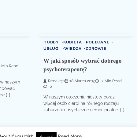
HOBBY
KOBIETA
POLECANE
USŁUGI
WIEDZA
ZDROWIE
W jaki sposób wybrać dobrego
 Min Read
psychoterapeutę?
Redakcja
18 Marca 2015
2 Min Read
ń w naszym
0
ompować
w […]
W naszym otoczeniu niestety coraz
więcej osób cierpi na różnego rodzaju
zaburzenia psychiczne i emocjonalne. […]
Themes
.
-out if you wish.
Read More
Accept