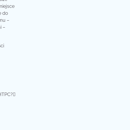
miejsce
e do
amu –
i –
ci
 HTPC?