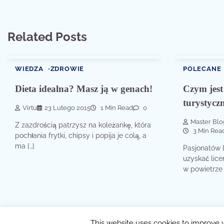
Related Posts
WIEDZA
ZDROWIE
POLECANE
Dieta idealna? Masz ją w genach!
Czym jest 
turystycz
Virtu
23 Lutego 2015
1 Min Read
0
Master Blo
Z zazdrością patrzysz na koleżankę, która
3 Min Rea
pochłania frytki, chipsy i popija je colą, a
ma […]
Pasjonatów l
uzyskać lice
w powietrze 
Copyri
This website uses cookies to improve y