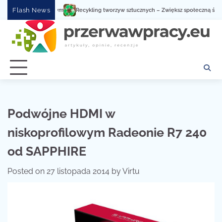
Skip
Flash News
Recykling tworzyw sztucznych – Zwiększ społeczną świadomoś
to
content
Podwójne HDMI w
niskoprofilowym Radeonie R7 240
od SAPPHIRE
Posted on
27 listopada 2014
by
Virtu