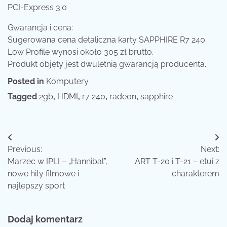
PCI-Express 3.0
Gwarancja i cena:
Sugerowana cena detaliczna karty SAPPHIRE R7 240
Low Profile wynosi około 305 zł brutto.
Produkt objęty jest dwuletnią gwarancją producenta.
Posted in
Komputery
Tagged
2gb
,
HDMI
,
r7 240
,
radeon
,
sapphire
Nawigacja
Previous:
Next:
wpisu
Marzec w IPLI – „Hannibal”,
ART T-20 i T-21 – etui z
nowe hity filmowe i
charakterem
najlepszy sport
Dodaj komentarz