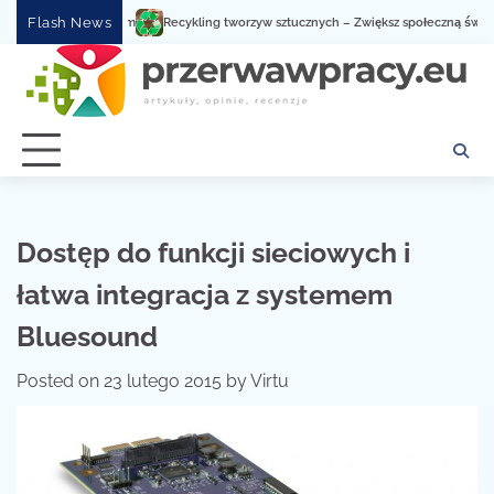
Skip
Flash News
Recykling tworzyw sztucznych – Zwiększ społeczną świadomość
to
content
Dostęp do funkcji sieciowych i
łatwa integracja z systemem
Bluesound
Posted on
23 lutego 2015
by
Virtu