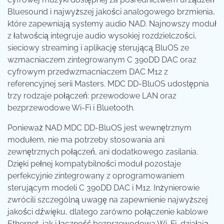
Bluesound i najwyższej jakości analogowego brzmienia,
które zapewniają systemy audio NAD. Najnowszy moduł
z łatwością integruje audio wysokiej rozdzielczości,
sieciowy streaming i aplikację sterującą BluOS ze
wzmacniaczem zintegrowanym C 390DD DAC oraz
cyfrowym przedwzmacniaczem DAC M12 z
referencyjnej serii Masters. MDC DD-BluOS udostępnia
trzy rodzaje połączeń: przewodowe LAN oraz
bezprzewodowe Wi-Fi i Bluetooth.
Ponieważ NAD MDC DD-BluOS jest wewnętrznym
modułem, nie ma potrzeby stosowania ani
zewnętrznych połączeń, ani dodatkowego zasilania.
Dzięki pełnej kompatybilności moduł pozostaje
perfekcyjnie zintegrowany z oprogramowaniem
sterującym modeli C 390DD DAC i M12. Inżynierowie
zwrócili szczególną uwagę na zapewnienie najwyższej
jakości dźwięku, dlatego zarówno połączenie kablowe
Ethernet, jak i łączność bezprzewodowa Wi-Fi, działają