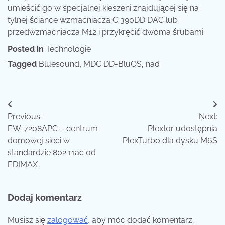
umieścić go w specjalnej kieszeni znajdującej się na
tylnej ściance wzmacniacza C 390DD DAC lub
przedwzmacniacza M12 i przykręcić dwoma śrubami.
Posted in
Technologie
Tagged
Bluesound
,
MDC DD-BluOS
,
nad
Nawigacja
Previous:
Next:
wpisu
EW-7208APC – centrum
Plextor udostępnia
domowej sieci w
PlexTurbo dla dysku M6S
standardzie 802.11ac od
EDIMAX
Dodaj komentarz
Musisz się
zalogować
, aby móc dodać komentarz.