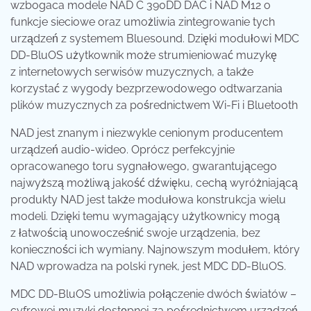
wzbogaca modele NAD C 390DD DAC i NAD M12 o
funkcje sieciowe oraz umożliwia zintegrowanie tych
urządzeń z systemem Bluesound. Dzięki modułowi MDC
DD-BluOS użytkownik może strumieniować muzykę
z internetowych serwisów muzycznych, a także
korzystać z wygody bezprzewodowego odtwarzania
plików muzycznych za pośrednictwem Wi-Fi i Bluetooth
NAD jest znanym i niezwykle cenionym producentem
urządzeń audio-wideo. Oprócz perfekcyjnie
opracowanego toru sygnałowego, gwarantującego
najwyższą możliwą jakość dźwięku, cechą wyróżniającą
produkty NAD jest także modułowa konstrukcja wielu
modeli. Dzięki temu wymagający użytkownicy mogą
z łatwością unowocześnić swoje urządzenia, bez
konieczności ich wymiany. Najnowszym modułem, który
NAD wprowadza na polski rynek, jest MDC DD-BluOS.
MDC DD-BluOS umożliwia połączenie dwóch światów –
cyfrowej muzyki dostępnej za pośrednictwem urządzeń