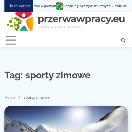
Skip
Flash News
odna obsługa serwisowa w jednym
Recykling tworzyw sztucznych – Zwiększ społe
to
content
Tag:
sporty zimowe
Home
sporty zimowe